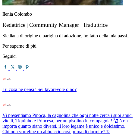
Ilenia Colombo
Redattrice
Community Manager
Traduttrice
|
|
Siciliana di origine e parigina di adozione, ho fatto della mia passi...
Per saperne di più
Seguici
Tu cosa ne pensi? Sei favorevole o no?
Vi presentiamo Pipoca, la cagnolina che ogni notte cerca i suoi amici
vitelli, Tiquinho e Princesa, per un pisolino in compagnia! 🥰 Non
importa quanto siano diversi, il loro legame è unico e dolcissimo.
Chi non vorrebbe un abbraccio così prima di dormire? ✨