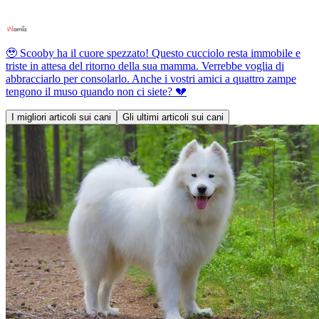
🥹 Scooby ha il cuore spezzato! Questo cucciolo resta immobile e
triste in attesa del ritorno della sua mamma. Verrebbe voglia di
abbracciarlo per consolarlo. Anche i vostri amici a quattro zampe
tengono il muso quando non ci siete? 💔
I migliori articoli sui cani
Gli ultimi articoli sui cani