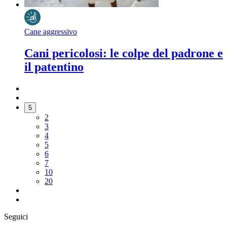
Cane aggressivo
Cani pericolosi: le colpe del padrone e
il patentino
5
2
3
4
5
6
7
10
20
Seguici