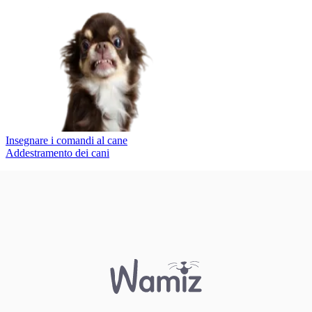
Insegnare i comandi al cane
Addestramento dei cani