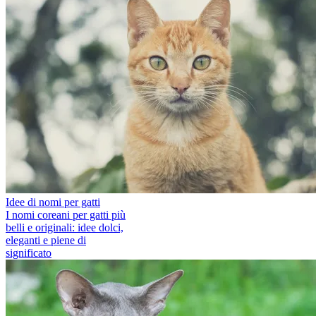
Idee di nomi per gatti
I nomi coreani per gatti più
belli e originali: idee dolci,
eleganti e piene di
significato