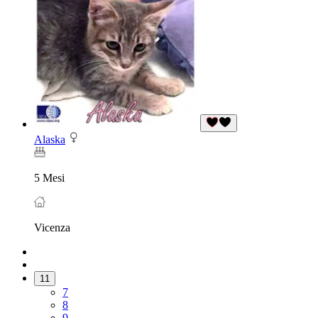
Alaska
5 Mesi
Vicenza
11
7
8
9