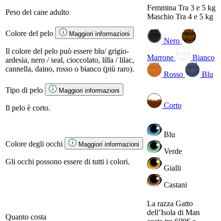
Femmina
Tra 3 e 5 kg
Peso del cane adulto
Maschio
Tra 4 e 5 kg
Colore del pelo
Maggiori informazioni
Nero
Il colore del pelo può essere blu/ grigio-
Marrone
Bianco
ardesia, nero / seal, cioccolato, lilla / lilac,
cannella, daino, rosso o bianco (più raro).
Rosso
Blu
Tipo di pelo
Maggiori informazioni
Corto
Il pelo è corto.
Blu
Colore degli occhi
Maggiori informazioni
Verde
Gli occhi possono essere di tutti i colori.
Gialli
Castani
La razza Gatto
dell’Isola di Man
Quanto costa