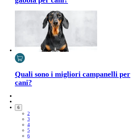
gabbia per cani?
Quali sono i migliori campanelli per
cani?
6
2
3
4
5
6