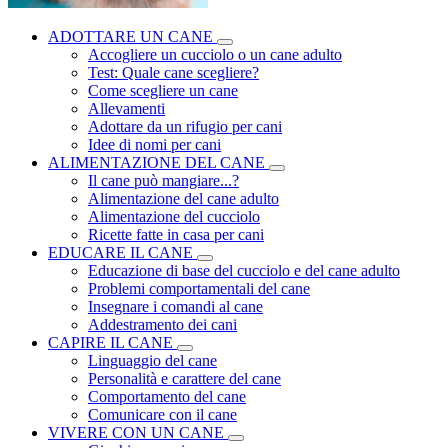
ADOTTARE UN CANE
Accogliere un cucciolo o un cane adulto
Test: Quale cane scegliere?
Come scegliere un cane
Allevamenti
Adottare da un rifugio per cani
Idee di nomi per cani
ALIMENTAZIONE DEL CANE
Il cane può mangiare...?
Alimentazione del cane adulto
Alimentazione del cucciolo
Ricette fatte in casa per cani
EDUCARE IL CANE
Educazione di base del cucciolo e del cane adulto
Problemi comportamentali del cane
Insegnare i comandi al cane
Addestramento dei cani
CAPIRE IL CANE
Linguaggio del cane
Personalità e carattere del cane
Comportamento del cane
Comunicare con il cane
VIVERE CON UN CANE