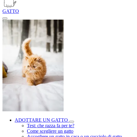
GATTO
ADOTTARE UN GATTO
Test: che razza fa per te?
Come scegliere un gatto
Accogliere un gatto in casa o un cucciolo di gatto