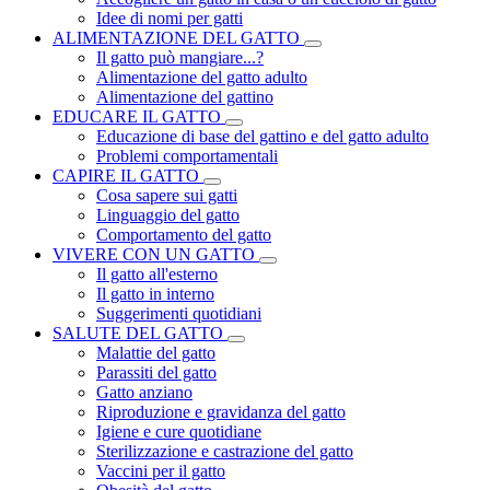
Idee di nomi per gatti
ALIMENTAZIONE DEL GATTO
Il gatto può mangiare...?
Alimentazione del gatto adulto
Alimentazione del gattino
EDUCARE IL GATTO
Educazione di base del gattino e del gatto adulto
Problemi comportamentali
CAPIRE IL GATTO
Cosa sapere sui gatti
Linguaggio del gatto
Comportamento del gatto
VIVERE CON UN GATTO
Il gatto all'esterno
Il gatto in interno
Suggerimenti quotidiani
SALUTE DEL GATTO
Malattie del gatto
Parassiti del gatto
Gatto anziano
Riproduzione e gravidanza del gatto
Igiene e cure quotidiane
Sterilizzazione e castrazione del gatto
Vaccini per il gatto