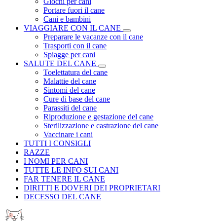
Giochi per cani
Portare fuori il cane
Cani e bambini
VIAGGIARE CON IL CANE
Preparare le vacanze con il cane
Trasporti con il cane
Spiagge per cani
SALUTE DEL CANE
Toelettatura del cane
Malattie del cane
Sintomi del cane
Cure di base del cane
Parassiti del cane
Riproduzione e gestazione del cane
Sterilizzazione e castrazione del cane
Vaccinare i cani
TUTTI I CONSIGLI
RAZZE
I NOMI PER CANI
TUTTE LE INFO SUI CANI
FAR TENERE IL CANE
DIRITTI E DOVERI DEI PROPRIETARI
DECESSO DEL CANE