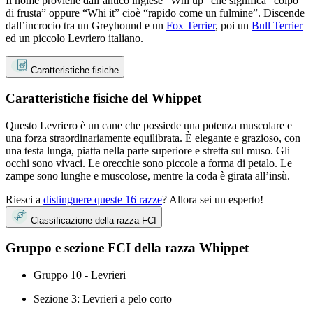
Il nome proviene dall’antico inglese “Whi up” che significa “colpo
di frusta” oppure “Whi it” cioè “rapido come un fulmine”. Discende
dall’incrocio tra un Greyhound e un
Fox Terrier
, poi un
Bull Terrier
ed un piccolo Levriero italiano.
Caratteristiche fisiche
Caratteristiche fisiche del Whippet
Questo Levriero è un cane che possiede una potenza muscolare e
una forza straordinariamente equilibrata. È elegante e grazioso, con
una testa lunga, piatta nella parte superiore e stretta sul muso. Gli
occhi sono vivaci. Le orecchie sono piccole a forma di petalo. Le
zampe sono lunghe e muscolose, mentre la coda è girata all’insù.
Riesci a
distinguere queste 16 razze
? Allora sei un esperto!
Classificazione della razza FCI
Gruppo e sezione FCI della razza Whippet
Gruppo 10 - Levrieri
Sezione 3: Levrieri a pelo corto