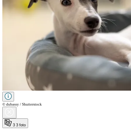
© dubassy / Shutterstock
3
3 foto