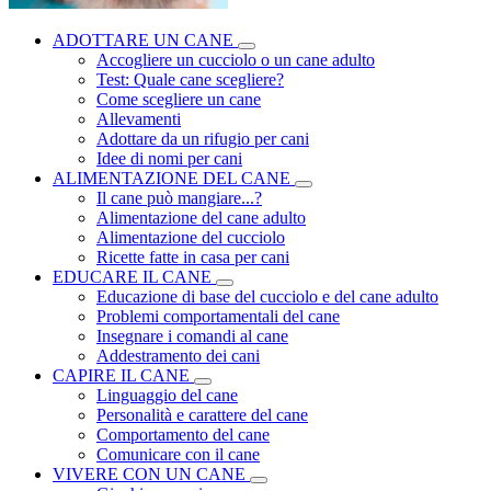
ADOTTARE UN CANE
Accogliere un cucciolo o un cane adulto
Test: Quale cane scegliere?
Come scegliere un cane
Allevamenti
Adottare da un rifugio per cani
Idee di nomi per cani
ALIMENTAZIONE DEL CANE
Il cane può mangiare...?
Alimentazione del cane adulto
Alimentazione del cucciolo
Ricette fatte in casa per cani
EDUCARE IL CANE
Educazione di base del cucciolo e del cane adulto
Problemi comportamentali del cane
Insegnare i comandi al cane
Addestramento dei cani
CAPIRE IL CANE
Linguaggio del cane
Personalità e carattere del cane
Comportamento del cane
Comunicare con il cane
VIVERE CON UN CANE