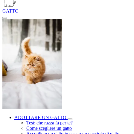
GATTO
ADOTTARE UN GATTO
Test: che razza fa per te?
Come scegliere un gatto
Accogliere un gatto in casa o un cucciolo di gatto