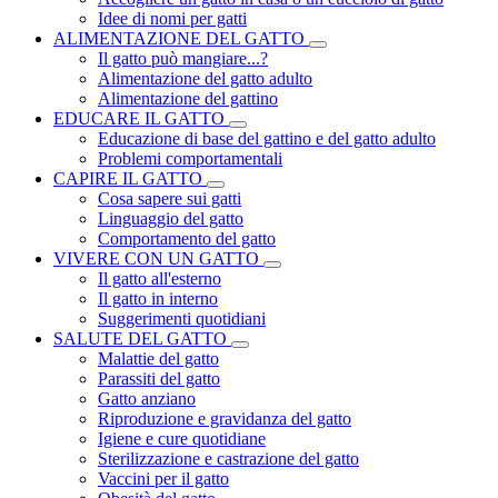
Idee di nomi per gatti
ALIMENTAZIONE DEL GATTO
Il gatto può mangiare...?
Alimentazione del gatto adulto
Alimentazione del gattino
EDUCARE IL GATTO
Educazione di base del gattino e del gatto adulto
Problemi comportamentali
CAPIRE IL GATTO
Cosa sapere sui gatti
Linguaggio del gatto
Comportamento del gatto
VIVERE CON UN GATTO
Il gatto all'esterno
Il gatto in interno
Suggerimenti quotidiani
SALUTE DEL GATTO
Malattie del gatto
Parassiti del gatto
Gatto anziano
Riproduzione e gravidanza del gatto
Igiene e cure quotidiane
Sterilizzazione e castrazione del gatto
Vaccini per il gatto