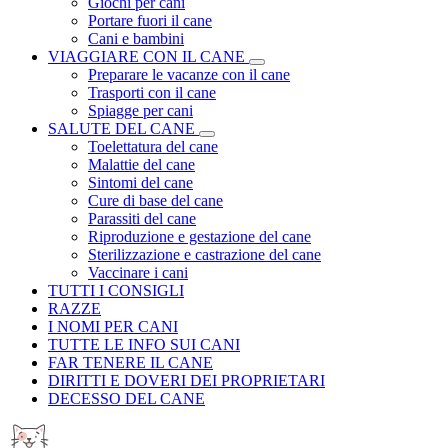
Giochi per cani
Portare fuori il cane
Cani e bambini
VIAGGIARE CON IL CANE
Preparare le vacanze con il cane
Trasporti con il cane
Spiagge per cani
SALUTE DEL CANE
Toelettatura del cane
Malattie del cane
Sintomi del cane
Cure di base del cane
Parassiti del cane
Riproduzione e gestazione del cane
Sterilizzazione e castrazione del cane
Vaccinare i cani
TUTTI I CONSIGLI
RAZZE
I NOMI PER CANI
TUTTE LE INFO SUI CANI
FAR TENERE IL CANE
DIRITTI E DOVERI DEI PROPRIETARI
DECESSO DEL CANE