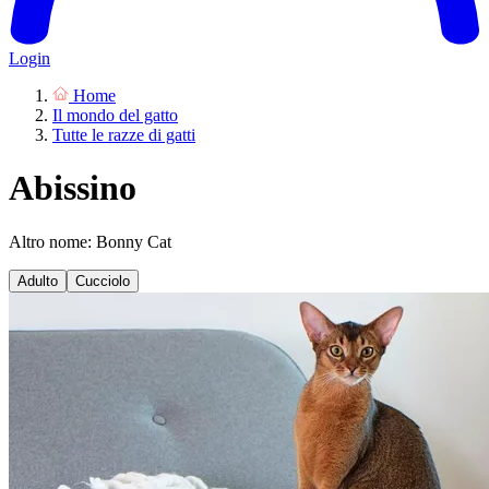
Login
Home
Il mondo del gatto
Tutte le razze di gatti
Abissino
Altro nome: Bonny Cat
Adulto
Cucciolo