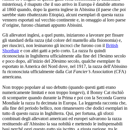
misteriosa), è risaputo che il suo arrivo in Europa è databile attorno
al 1860 quando, dopo la guerra inglese in Abissina (il paese che poi
sarebbe stato ribattezzato Etiopia), alcuni esemplari di questa razza
vennero esportati sul vecchio continente e, in omaggio al loro paese
d’origine, furono chiamati appunto Abissini.
Gli allevatori inglesi, a quel punto, iniziarono a lavorare per fissare
gli standard della razza (dal colore del mantello alla fisionomia) e,
per riuscirci, non lesinarono gli incroci che furono con il
British
Shorthair
e con altri gatti a pelo corto. La razza fu quindi
riconosciuta in Inghilterra ufficialmente alla fine del 19esimo secolo
e poco dopo, all’inizio del 20esimo secolo, qualche esemplare fu
esportato in America del Nord dove, nel 1917, la razza dell'Abissino
fu riconosciuta ufficialmente dalla
Cat Fancier’s Association
(CFA)
americana.
Non troppo popolare al suo debutto (quando questi gatti erano
numericamente limitati e non troppo longevi), il Bonny Cat rischiò
di scomparire quando durante la Prima e poi con la Seconda Guerra
Mondiale la razza fu decimata in Europa. La leggenda racconta che,
alla fine del periodo bellico, non rimanessero che dodici esemplari in
tutto di questo razza in Inghilterra. Qui, per fortuna, gli sforzi
combinati degli allevatori americani ed europei salvarono la razza
restituendo all’Abissino la sua nobiltà e mettendo le indispensabili
basi perché oggi questo gatto sia iscritto, a giusta ragione, tra le