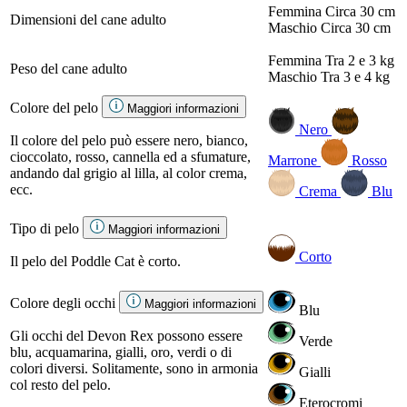
Femmina
Circa 30 cm
Dimensioni del cane adulto
Maschio
Circa 30 cm
Femmina
Tra 2 e 3 kg
Peso del cane adulto
Maschio
Tra 3 e 4 kg
Colore del pelo
Maggiori informazioni
Nero
Il colore del pelo può essere nero, bianco,
cioccolato, rosso, cannella ed a sfumature,
Marrone
Rosso
andando dal grigio al lilla, al color crema,
ecc.
Crema
Blu
Tipo di pelo
Maggiori informazioni
Corto
Il pelo del Poddle Cat è corto.
Colore degli occhi
Maggiori informazioni
Blu
Gli occhi del Devon Rex possono essere
Verde
blu, acquamarina, gialli, oro, verdi o di
colori diversi. Solitamente, sono in armonia
Gialli
col resto del pelo.
Eterocromi