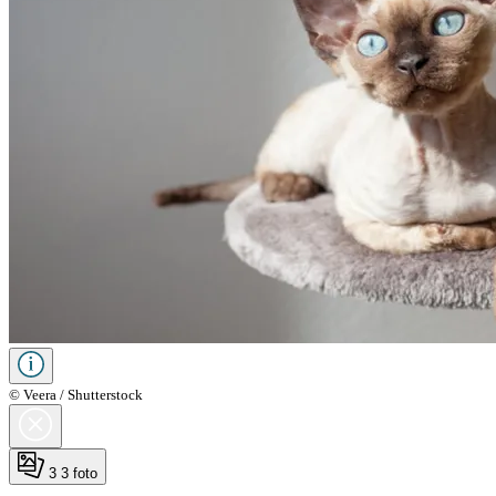
© Veera / Shutterstock
3
3 foto