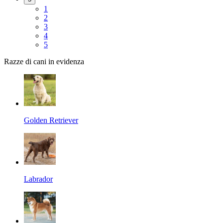
1
2
3
4
5
Razze di cani in evidenza
Golden Retriever
Labrador