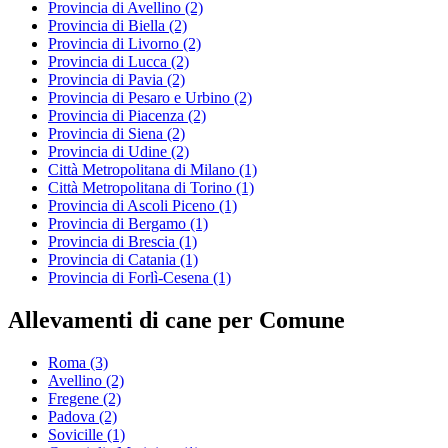
Provincia di Avellino
(2)
Provincia di Biella
(2)
Provincia di Livorno
(2)
Provincia di Lucca
(2)
Provincia di Pavia
(2)
Provincia di Pesaro e Urbino
(2)
Provincia di Piacenza
(2)
Provincia di Siena
(2)
Provincia di Udine
(2)
Città Metropolitana di Milano
(1)
Città Metropolitana di Torino
(1)
Provincia di Ascoli Piceno
(1)
Provincia di Bergamo
(1)
Provincia di Brescia
(1)
Provincia di Catania
(1)
Provincia di Forlì-Cesena
(1)
Allevamenti di cane per Comune
Roma
(3)
Avellino
(2)
Fregene
(2)
Padova
(2)
Sovicille
(1)