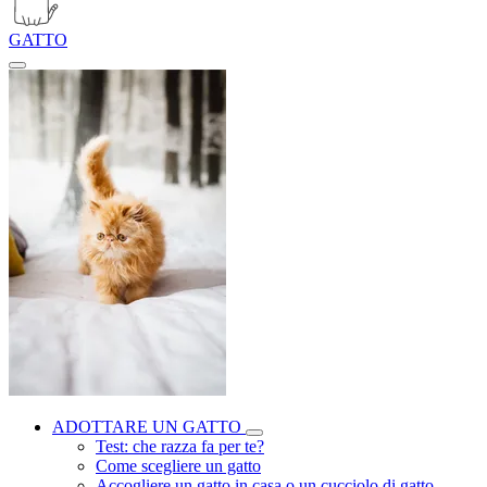
GATTO
ADOTTARE UN GATTO
Test: che razza fa per te?
Come scegliere un gatto
Accogliere un gatto in casa o un cucciolo di gatto