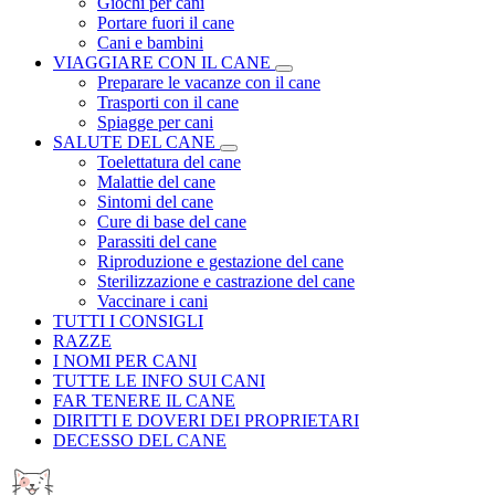
Giochi per cani
Portare fuori il cane
Cani e bambini
VIAGGIARE CON IL CANE
Preparare le vacanze con il cane
Trasporti con il cane
Spiagge per cani
SALUTE DEL CANE
Toelettatura del cane
Malattie del cane
Sintomi del cane
Cure di base del cane
Parassiti del cane
Riproduzione e gestazione del cane
Sterilizzazione e castrazione del cane
Vaccinare i cani
TUTTI I CONSIGLI
RAZZE
I NOMI PER CANI
TUTTE LE INFO SUI CANI
FAR TENERE IL CANE
DIRITTI E DOVERI DEI PROPRIETARI
DECESSO DEL CANE