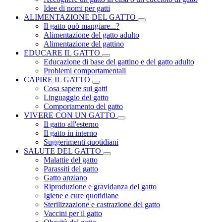
Idee di nomi per gatti
ALIMENTAZIONE DEL GATTO
Il gatto può mangiare...?
Alimentazione del gatto adulto
Alimentazione del gattino
EDUCARE IL GATTO
Educazione di base del gattino e del gatto adulto
Problemi comportamentali
CAPIRE IL GATTO
Cosa sapere sui gatti
Linguaggio del gatto
Comportamento del gatto
VIVERE CON UN GATTO
Il gatto all'esterno
Il gatto in interno
Suggerimenti quotidiani
SALUTE DEL GATTO
Malattie del gatto
Parassiti del gatto
Gatto anziano
Riproduzione e gravidanza del gatto
Igiene e cure quotidiane
Sterilizzazione e castrazione del gatto
Vaccini per il gatto