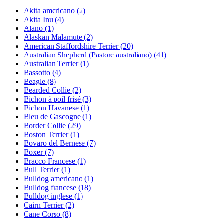
Akita americano
(2)
Akita Inu
(4)
Alano
(1)
Alaskan Malamute
(2)
American Staffordshire Terrier
(20)
Australian Shepherd (Pastore australiano)
(41)
Australian Terrier
(1)
Bassotto
(4)
Beagle
(8)
Bearded Collie
(2)
Bichon à poil frisé
(3)
Bichon Havanese
(1)
Bleu de Gascogne
(1)
Border Collie
(29)
Boston Terrier
(1)
Bovaro del Bernese
(7)
Boxer
(7)
Bracco Francese
(1)
Bull Terrier
(1)
Bulldog americano
(1)
Bulldog francese
(18)
Bulldog inglese
(1)
Cairn Terrier
(2)
Cane Corso
(8)