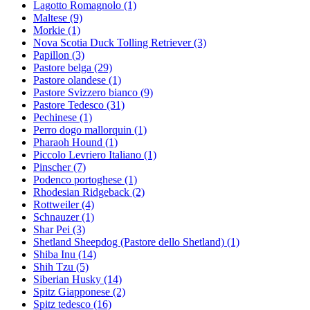
Lagotto Romagnolo
(1)
Maltese
(9)
Morkie
(1)
Nova Scotia Duck Tolling Retriever
(3)
Papillon
(3)
Pastore belga
(29)
Pastore olandese
(1)
Pastore Svizzero bianco
(9)
Pastore Tedesco
(31)
Pechinese
(1)
Perro dogo mallorquin
(1)
Pharaoh Hound
(1)
Piccolo Levriero Italiano
(1)
Pinscher
(7)
Podenco portoghese
(1)
Rhodesian Ridgeback
(2)
Rottweiler
(4)
Schnauzer
(1)
Shar Pei
(3)
Shetland Sheepdog (Pastore dello Shetland)
(1)
Shiba Inu
(14)
Shih Tzu
(5)
Siberian Husky
(14)
Spitz Giapponese
(2)
Spitz tedesco
(16)