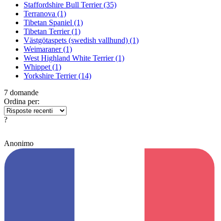
Staffordshire Bull Terrier
(35)
Terranova
(1)
Tibetan Spaniel
(1)
Tibetan Terrier
(1)
Västgötaspets (swedish vallhund)
(1)
Weimaraner
(1)
West Highland White Terrier
(1)
Whippet
(1)
Yorkshire Terrier
(14)
7 domande
Ordina per:
?
Anonimo