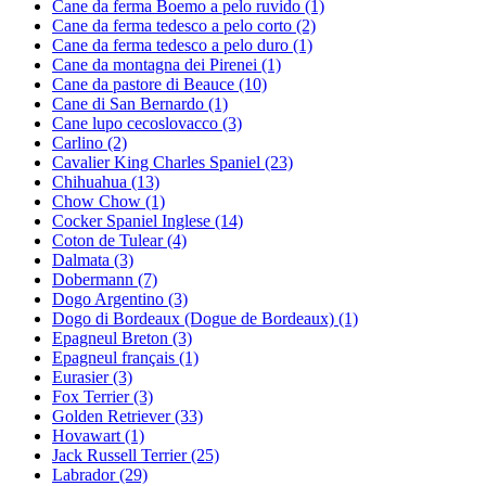
Cane da ferma Boemo a pelo ruvido
(1)
Cane da ferma tedesco a pelo corto
(2)
Cane da ferma tedesco a pelo duro
(1)
Cane da montagna dei Pirenei
(1)
Cane da pastore di Beauce
(10)
Cane di San Bernardo
(1)
Cane lupo cecoslovacco
(3)
Carlino
(2)
Cavalier King Charles Spaniel
(23)
Chihuahua
(13)
Chow Chow
(1)
Cocker Spaniel Inglese
(14)
Coton de Tulear
(4)
Dalmata
(3)
Dobermann
(7)
Dogo Argentino
(3)
Dogo di Bordeaux (Dogue de Bordeaux)
(1)
Epagneul Breton
(3)
Epagneul français
(1)
Eurasier
(3)
Fox Terrier
(3)
Golden Retriever
(33)
Hovawart
(1)
Jack Russell Terrier
(25)
Labrador
(29)