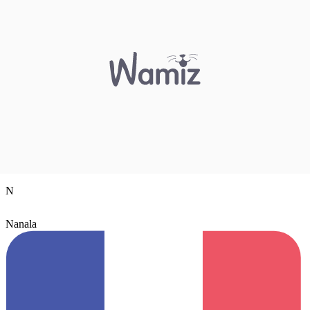
N
Nanala