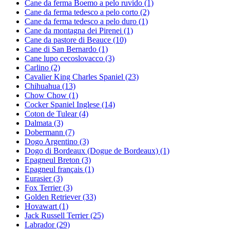
Cane da ferma Boemo a pelo ruvido
(1)
Cane da ferma tedesco a pelo corto
(2)
Cane da ferma tedesco a pelo duro
(1)
Cane da montagna dei Pirenei
(1)
Cane da pastore di Beauce
(10)
Cane di San Bernardo
(1)
Cane lupo cecoslovacco
(3)
Carlino
(2)
Cavalier King Charles Spaniel
(23)
Chihuahua
(13)
Chow Chow
(1)
Cocker Spaniel Inglese
(14)
Coton de Tulear
(4)
Dalmata
(3)
Dobermann
(7)
Dogo Argentino
(3)
Dogo di Bordeaux (Dogue de Bordeaux)
(1)
Epagneul Breton
(3)
Epagneul français
(1)
Eurasier
(3)
Fox Terrier
(3)
Golden Retriever
(33)
Hovawart
(1)
Jack Russell Terrier
(25)
Labrador
(29)