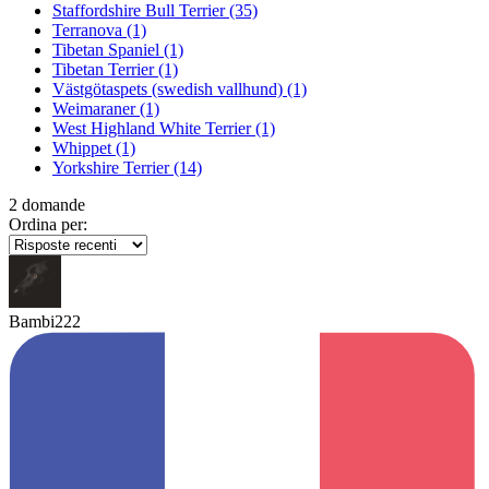
Staffordshire Bull Terrier
(35)
Terranova
(1)
Tibetan Spaniel
(1)
Tibetan Terrier
(1)
Västgötaspets (swedish vallhund)
(1)
Weimaraner
(1)
West Highland White Terrier
(1)
Whippet
(1)
Yorkshire Terrier
(14)
2 domande
Ordina per:
Bambi222