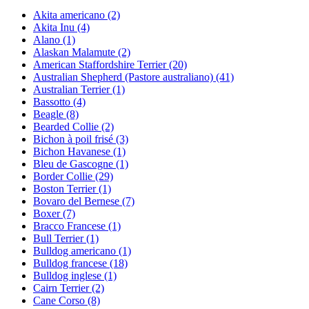
Akita americano
(2)
Akita Inu
(4)
Alano
(1)
Alaskan Malamute
(2)
American Staffordshire Terrier
(20)
Australian Shepherd (Pastore australiano)
(41)
Australian Terrier
(1)
Bassotto
(4)
Beagle
(8)
Bearded Collie
(2)
Bichon à poil frisé
(3)
Bichon Havanese
(1)
Bleu de Gascogne
(1)
Border Collie
(29)
Boston Terrier
(1)
Bovaro del Bernese
(7)
Boxer
(7)
Bracco Francese
(1)
Bull Terrier
(1)
Bulldog americano
(1)
Bulldog francese
(18)
Bulldog inglese
(1)
Cairn Terrier
(2)
Cane Corso
(8)