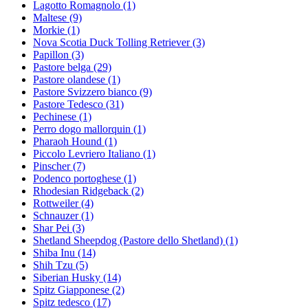
Lagotto Romagnolo
(1)
Maltese
(9)
Morkie
(1)
Nova Scotia Duck Tolling Retriever
(3)
Papillon
(3)
Pastore belga
(29)
Pastore olandese
(1)
Pastore Svizzero bianco
(9)
Pastore Tedesco
(31)
Pechinese
(1)
Perro dogo mallorquin
(1)
Pharaoh Hound
(1)
Piccolo Levriero Italiano
(1)
Pinscher
(7)
Podenco portoghese
(1)
Rhodesian Ridgeback
(2)
Rottweiler
(4)
Schnauzer
(1)
Shar Pei
(3)
Shetland Sheepdog (Pastore dello Shetland)
(1)
Shiba Inu
(14)
Shih Tzu
(5)
Siberian Husky
(14)
Spitz Giapponese
(2)
Spitz tedesco
(17)