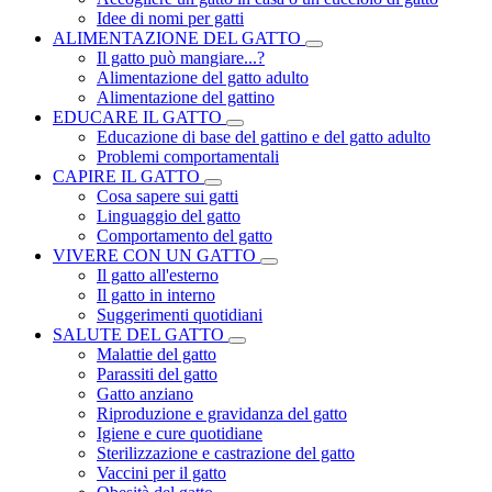
Idee di nomi per gatti
ALIMENTAZIONE DEL GATTO
Il gatto può mangiare...?
Alimentazione del gatto adulto
Alimentazione del gattino
EDUCARE IL GATTO
Educazione di base del gattino e del gatto adulto
Problemi comportamentali
CAPIRE IL GATTO
Cosa sapere sui gatti
Linguaggio del gatto
Comportamento del gatto
VIVERE CON UN GATTO
Il gatto all'esterno
Il gatto in interno
Suggerimenti quotidiani
SALUTE DEL GATTO
Malattie del gatto
Parassiti del gatto
Gatto anziano
Riproduzione e gravidanza del gatto
Igiene e cure quotidiane
Sterilizzazione e castrazione del gatto
Vaccini per il gatto