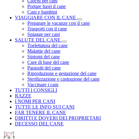
Giochi per cani
Portare fuori il cane
Cani e bambini
VIAGGIARE CON IL CANE
Preparare le vacanze con il cane
Trasporti con il cane
Spiagge per cani
SALUTE DEL CANE
Toelettatura del cane
Malattie del cane
Sintomi del cane
Cure di base del cane
Parassiti del cane
Riproduzione e gestazione del cane
Sterilizzazione e castrazione del cane
Vaccinare i cani
TUTTI I CONSIGLI
RAZZE
I NOMI PER CANI
TUTTE LE INFO SUI CANI
FAR TENERE IL CANE
DIRITTI E DOVERI DEI PROPRIETARI
DECESSO DEL CANE