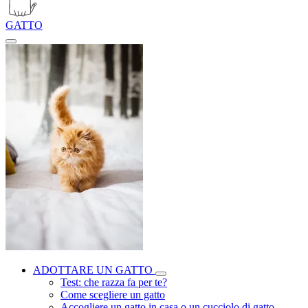
GATTO
ADOTTARE UN GATTO
Test: che razza fa per te?
Come scegliere un gatto
Accogliere un gatto in casa o un cucciolo di gatto