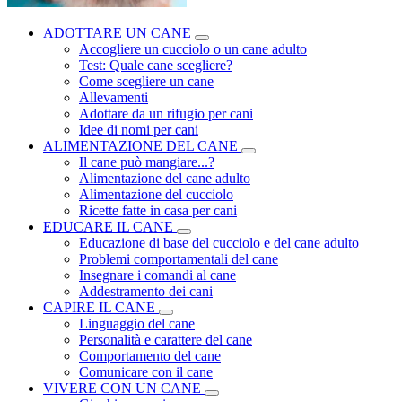
ADOTTARE UN CANE
Accogliere un cucciolo o un cane adulto
Test: Quale cane scegliere?
Come scegliere un cane
Allevamenti
Adottare da un rifugio per cani
Idee di nomi per cani
ALIMENTAZIONE DEL CANE
Il cane può mangiare...?
Alimentazione del cane adulto
Alimentazione del cucciolo
Ricette fatte in casa per cani
EDUCARE IL CANE
Educazione di base del cucciolo e del cane adulto
Problemi comportamentali del cane
Insegnare i comandi al cane
Addestramento dei cani
CAPIRE IL CANE
Linguaggio del cane
Personalità e carattere del cane
Comportamento del cane
Comunicare con il cane
VIVERE CON UN CANE