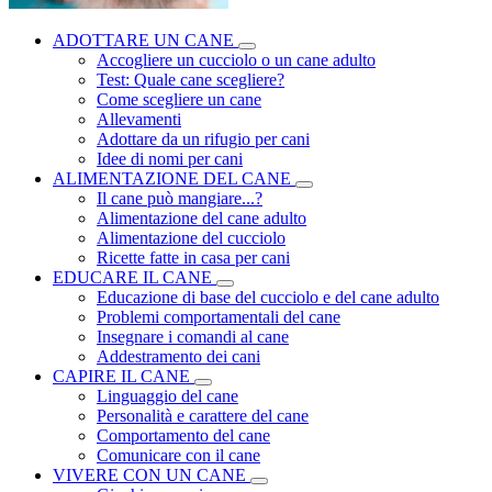
ADOTTARE UN CANE
Accogliere un cucciolo o un cane adulto
Test: Quale cane scegliere?
Come scegliere un cane
Allevamenti
Adottare da un rifugio per cani
Idee di nomi per cani
ALIMENTAZIONE DEL CANE
Il cane può mangiare...?
Alimentazione del cane adulto
Alimentazione del cucciolo
Ricette fatte in casa per cani
EDUCARE IL CANE
Educazione di base del cucciolo e del cane adulto
Problemi comportamentali del cane
Insegnare i comandi al cane
Addestramento dei cani
CAPIRE IL CANE
Linguaggio del cane
Personalità e carattere del cane
Comportamento del cane
Comunicare con il cane
VIVERE CON UN CANE