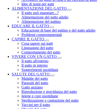
Idee di nomi per gatti
ALIMENTAZIONE DEL GATTO
Il gatto può mangiare...?
Alimentazione del gatto adulto
Alimentazione del gattino
EDUCARE IL GATTO
Educazione di base del gattino e del gatto adulto
Problemi comportamentali
CAPIRE IL GATTO
Cosa sapere sui gatti
Linguaggio del gatto
Comportamento del gatto
VIVERE CON UN GATTO
Il gatto all'esterno
Il gatto in interno
Suggerimenti quotidiani
SALUTE DEL GATTO
Malattie del gatto
Parassiti del gatto
Gatto anziano
Riproduzione e gravidanza del gatto
Igiene e cure quotidiane
Sterilizzazione e castrazione del gatto
Vaccini per il gatto