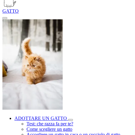
GATTO
ADOTTARE UN GATTO
Test: che razza fa per te?
Come scegliere un gatto
Accogliere un gatto in casa o un cucciolo di gatto