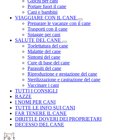
Giochi per cani
Portare fuori il cane
Cani e bambini
VIAGGIARE CON IL CANE
Preparare le vacanze con il cane
Trasporti con il cane
Spiagge per cani
SALUTE DEL CANE
Toelettatura del cane
Malattie del cane
Sintomi del cane
Cure di base del cane
Parassiti del cane
Riproduzione e gestazione del cane
Sterilizzazione e castrazione del cane
Vaccinare i cani
TUTTI I CONSIGLI
RAZZE
I NOMI PER CANI
TUTTE LE INFO SUI CANI
FAR TENERE IL CANE
DIRITTI E DOVERI DEI PROPRIETARI
DECESSO DEL CANE