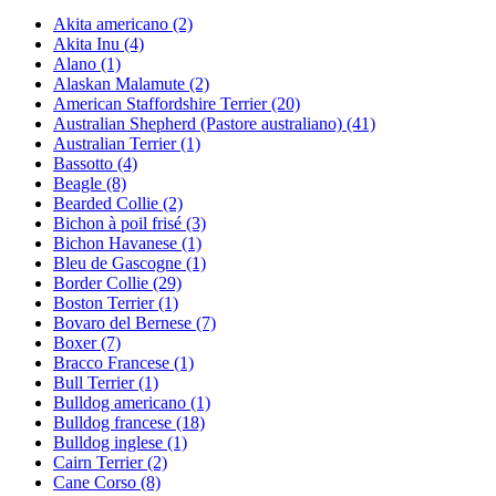
Akita americano
(2)
Akita Inu
(4)
Alano
(1)
Alaskan Malamute
(2)
American Staffordshire Terrier
(20)
Australian Shepherd (Pastore australiano)
(41)
Australian Terrier
(1)
Bassotto
(4)
Beagle
(8)
Bearded Collie
(2)
Bichon à poil frisé
(3)
Bichon Havanese
(1)
Bleu de Gascogne
(1)
Border Collie
(29)
Boston Terrier
(1)
Bovaro del Bernese
(7)
Boxer
(7)
Bracco Francese
(1)
Bull Terrier
(1)
Bulldog americano
(1)
Bulldog francese
(18)
Bulldog inglese
(1)
Cairn Terrier
(2)
Cane Corso
(8)