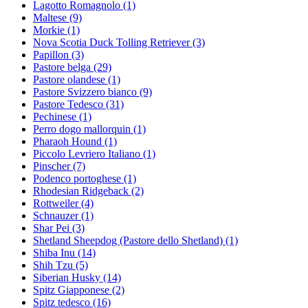
Lagotto Romagnolo
(1)
Maltese
(9)
Morkie
(1)
Nova Scotia Duck Tolling Retriever
(3)
Papillon
(3)
Pastore belga
(29)
Pastore olandese
(1)
Pastore Svizzero bianco
(9)
Pastore Tedesco
(31)
Pechinese
(1)
Perro dogo mallorquin
(1)
Pharaoh Hound
(1)
Piccolo Levriero Italiano
(1)
Pinscher
(7)
Podenco portoghese
(1)
Rhodesian Ridgeback
(2)
Rottweiler
(4)
Schnauzer
(1)
Shar Pei
(3)
Shetland Sheepdog (Pastore dello Shetland)
(1)
Shiba Inu
(14)
Shih Tzu
(5)
Siberian Husky
(14)
Spitz Giapponese
(2)
Spitz tedesco
(16)