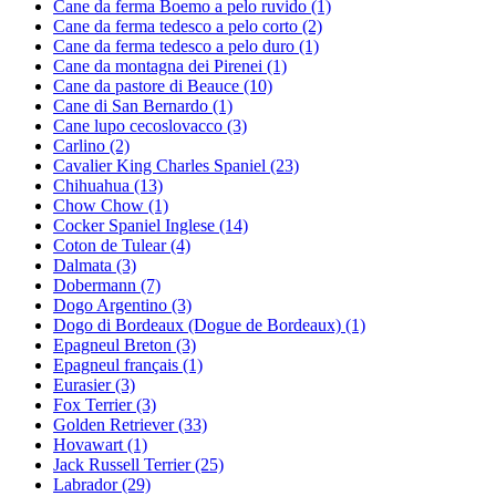
Cane da ferma Boemo a pelo ruvido
(1)
Cane da ferma tedesco a pelo corto
(2)
Cane da ferma tedesco a pelo duro
(1)
Cane da montagna dei Pirenei
(1)
Cane da pastore di Beauce
(10)
Cane di San Bernardo
(1)
Cane lupo cecoslovacco
(3)
Carlino
(2)
Cavalier King Charles Spaniel
(23)
Chihuahua
(13)
Chow Chow
(1)
Cocker Spaniel Inglese
(14)
Coton de Tulear
(4)
Dalmata
(3)
Dobermann
(7)
Dogo Argentino
(3)
Dogo di Bordeaux (Dogue de Bordeaux)
(1)
Epagneul Breton
(3)
Epagneul français
(1)
Eurasier
(3)
Fox Terrier
(3)
Golden Retriever
(33)
Hovawart
(1)
Jack Russell Terrier
(25)
Labrador
(29)