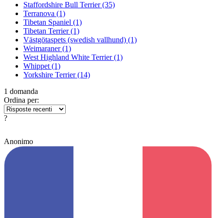
Staffordshire Bull Terrier
(35)
Terranova
(1)
Tibetan Spaniel
(1)
Tibetan Terrier
(1)
Västgötaspets (swedish vallhund)
(1)
Weimaraner
(1)
West Highland White Terrier
(1)
Whippet
(1)
Yorkshire Terrier
(14)
1 domanda
Ordina per:
?
Anonimo