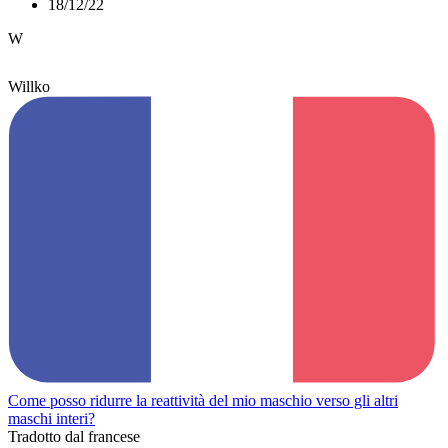
18/12/22
W
Willko
Come posso ridurre la reattività del mio maschio verso gli altri
maschi interi?
Tradotto dal francese