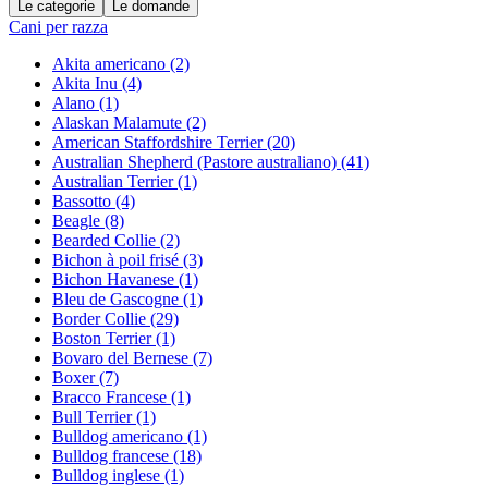
Le categorie
Le domande
Cani per razza
Akita americano
(2)
Akita Inu
(4)
Alano
(1)
Alaskan Malamute
(2)
American Staffordshire Terrier
(20)
Australian Shepherd (Pastore australiano)
(41)
Australian Terrier
(1)
Bassotto
(4)
Beagle
(8)
Bearded Collie
(2)
Bichon à poil frisé
(3)
Bichon Havanese
(1)
Bleu de Gascogne
(1)
Border Collie
(29)
Boston Terrier
(1)
Bovaro del Bernese
(7)
Boxer
(7)
Bracco Francese
(1)
Bull Terrier
(1)
Bulldog americano
(1)
Bulldog francese
(18)
Bulldog inglese
(1)