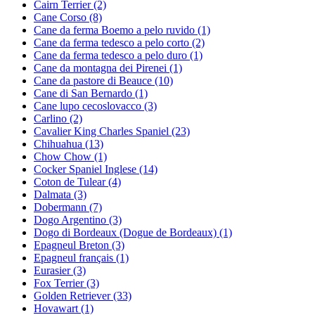
Cairn Terrier
(2)
Cane Corso
(8)
Cane da ferma Boemo a pelo ruvido
(1)
Cane da ferma tedesco a pelo corto
(2)
Cane da ferma tedesco a pelo duro
(1)
Cane da montagna dei Pirenei
(1)
Cane da pastore di Beauce
(10)
Cane di San Bernardo
(1)
Cane lupo cecoslovacco
(3)
Carlino
(2)
Cavalier King Charles Spaniel
(23)
Chihuahua
(13)
Chow Chow
(1)
Cocker Spaniel Inglese
(14)
Coton de Tulear
(4)
Dalmata
(3)
Dobermann
(7)
Dogo Argentino
(3)
Dogo di Bordeaux (Dogue de Bordeaux)
(1)
Epagneul Breton
(3)
Epagneul français
(1)
Eurasier
(3)
Fox Terrier
(3)
Golden Retriever
(33)
Hovawart
(1)