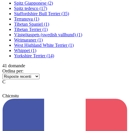
Spitz Giapponese
(2)
Spitz tedesco
(17)
Staffordshire Bull Terrier
(35)
Terranova
(1)
Tibetan Spaniel
(1)
Tibetan Terrier
(1)
Västgötaspets (swedish vallhund)
(1)
Weimaraner
(1)
West Highland White Terrier
(1)
Whippet
(1)
Yorkshire Terrier
(14)
41 domande
Ordina per:
C
Chicnstu