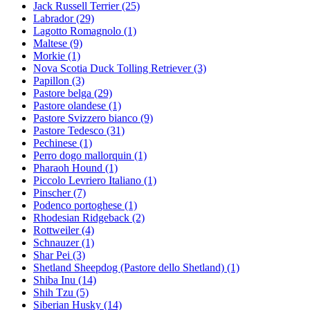
Jack Russell Terrier
(25)
Labrador
(29)
Lagotto Romagnolo
(1)
Maltese
(9)
Morkie
(1)
Nova Scotia Duck Tolling Retriever
(3)
Papillon
(3)
Pastore belga
(29)
Pastore olandese
(1)
Pastore Svizzero bianco
(9)
Pastore Tedesco
(31)
Pechinese
(1)
Perro dogo mallorquin
(1)
Pharaoh Hound
(1)
Piccolo Levriero Italiano
(1)
Pinscher
(7)
Podenco portoghese
(1)
Rhodesian Ridgeback
(2)
Rottweiler
(4)
Schnauzer
(1)
Shar Pei
(3)
Shetland Sheepdog (Pastore dello Shetland)
(1)
Shiba Inu
(14)
Shih Tzu
(5)
Siberian Husky
(14)