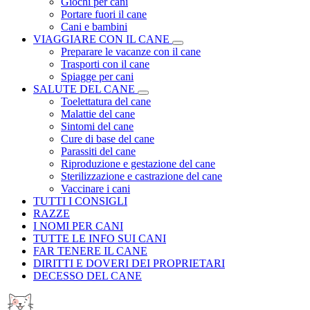
Giochi per cani
Portare fuori il cane
Cani e bambini
VIAGGIARE CON IL CANE
Preparare le vacanze con il cane
Trasporti con il cane
Spiagge per cani
SALUTE DEL CANE
Toelettatura del cane
Malattie del cane
Sintomi del cane
Cure di base del cane
Parassiti del cane
Riproduzione e gestazione del cane
Sterilizzazione e castrazione del cane
Vaccinare i cani
TUTTI I CONSIGLI
RAZZE
I NOMI PER CANI
TUTTE LE INFO SUI CANI
FAR TENERE IL CANE
DIRITTI E DOVERI DEI PROPRIETARI
DECESSO DEL CANE