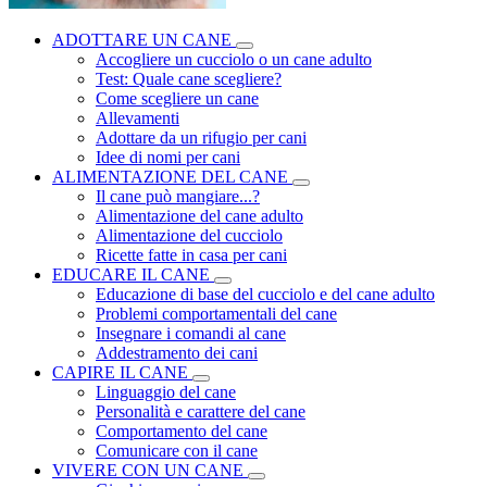
ADOTTARE UN CANE
Accogliere un cucciolo o un cane adulto
Test: Quale cane scegliere?
Come scegliere un cane
Allevamenti
Adottare da un rifugio per cani
Idee di nomi per cani
ALIMENTAZIONE DEL CANE
Il cane può mangiare...?
Alimentazione del cane adulto
Alimentazione del cucciolo
Ricette fatte in casa per cani
EDUCARE IL CANE
Educazione di base del cucciolo e del cane adulto
Problemi comportamentali del cane
Insegnare i comandi al cane
Addestramento dei cani
CAPIRE IL CANE
Linguaggio del cane
Personalità e carattere del cane
Comportamento del cane
Comunicare con il cane
VIVERE CON UN CANE