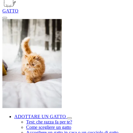
GATTO
ADOTTARE UN GATTO
Test: che razza fa per te?
Come scegliere un gatto
Accogliere un gatto in casa o un cucciolo di gatto