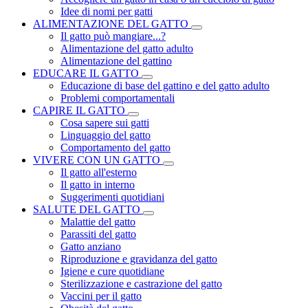
Idee di nomi per gatti
ALIMENTAZIONE DEL GATTO
Il gatto può mangiare...?
Alimentazione del gatto adulto
Alimentazione del gattino
EDUCARE IL GATTO
Educazione di base del gattino e del gatto adulto
Problemi comportamentali
CAPIRE IL GATTO
Cosa sapere sui gatti
Linguaggio del gatto
Comportamento del gatto
VIVERE CON UN GATTO
Il gatto all'esterno
Il gatto in interno
Suggerimenti quotidiani
SALUTE DEL GATTO
Malattie del gatto
Parassiti del gatto
Gatto anziano
Riproduzione e gravidanza del gatto
Igiene e cure quotidiane
Sterilizzazione e castrazione del gatto
Vaccini per il gatto