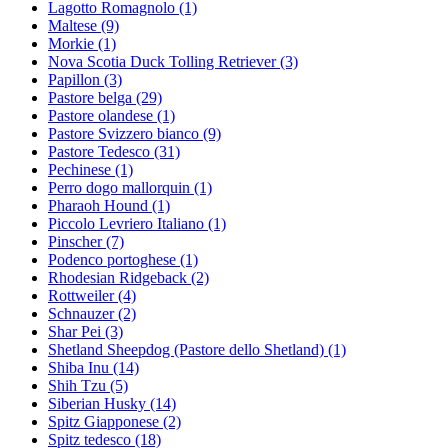
Lagotto Romagnolo
(1)
Maltese
(9)
Morkie
(1)
Nova Scotia Duck Tolling Retriever
(3)
Papillon
(3)
Pastore belga
(29)
Pastore olandese
(1)
Pastore Svizzero bianco
(9)
Pastore Tedesco
(31)
Pechinese
(1)
Perro dogo mallorquin
(1)
Pharaoh Hound
(1)
Piccolo Levriero Italiano
(1)
Pinscher
(7)
Podenco portoghese
(1)
Rhodesian Ridgeback
(2)
Rottweiler
(4)
Schnauzer
(2)
Shar Pei
(3)
Shetland Sheepdog (Pastore dello Shetland)
(1)
Shiba Inu
(14)
Shih Tzu
(5)
Siberian Husky
(14)
Spitz Giapponese
(2)
Spitz tedesco
(18)