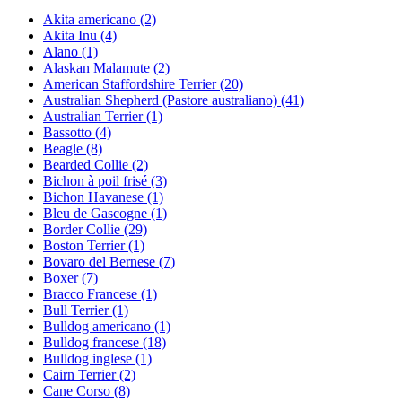
Akita americano
(2)
Akita Inu
(4)
Alano
(1)
Alaskan Malamute
(2)
American Staffordshire Terrier
(20)
Australian Shepherd (Pastore australiano)
(41)
Australian Terrier
(1)
Bassotto
(4)
Beagle
(8)
Bearded Collie
(2)
Bichon à poil frisé
(3)
Bichon Havanese
(1)
Bleu de Gascogne
(1)
Border Collie
(29)
Boston Terrier
(1)
Bovaro del Bernese
(7)
Boxer
(7)
Bracco Francese
(1)
Bull Terrier
(1)
Bulldog americano
(1)
Bulldog francese
(18)
Bulldog inglese
(1)
Cairn Terrier
(2)
Cane Corso
(8)