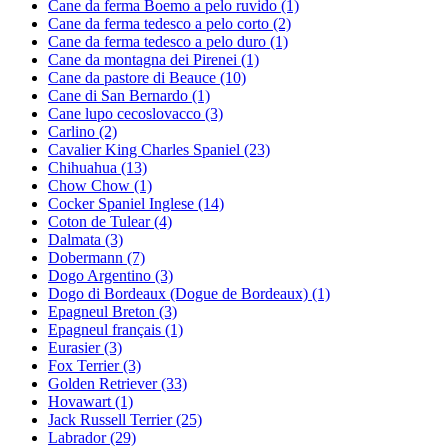
Cane da ferma Boemo a pelo ruvido
(1)
Cane da ferma tedesco a pelo corto
(2)
Cane da ferma tedesco a pelo duro
(1)
Cane da montagna dei Pirenei
(1)
Cane da pastore di Beauce
(10)
Cane di San Bernardo
(1)
Cane lupo cecoslovacco
(3)
Carlino
(2)
Cavalier King Charles Spaniel
(23)
Chihuahua
(13)
Chow Chow
(1)
Cocker Spaniel Inglese
(14)
Coton de Tulear
(4)
Dalmata
(3)
Dobermann
(7)
Dogo Argentino
(3)
Dogo di Bordeaux (Dogue de Bordeaux)
(1)
Epagneul Breton
(3)
Epagneul français
(1)
Eurasier
(3)
Fox Terrier
(3)
Golden Retriever
(33)
Hovawart
(1)
Jack Russell Terrier
(25)
Labrador
(29)