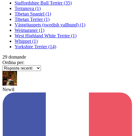
Staffordshire Bull Terrier
(35)
Terranova
(1)
Tibetan Spaniel
(1)
Tibetan Terrier
(1)
Västgötaspets (swedish vallhund)
(1)
Weimaraner
(1)
West Highland White Terrier
(1)
Whippet
(1)
Yorkshire Terrier
(14)
29 domande
Ordina per:
Newil