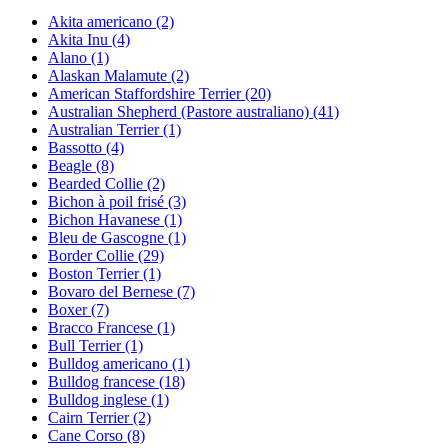
Akita americano
(2)
Akita Inu
(4)
Alano
(1)
Alaskan Malamute
(2)
American Staffordshire Terrier
(20)
Australian Shepherd (Pastore australiano)
(41)
Australian Terrier
(1)
Bassotto
(4)
Beagle
(8)
Bearded Collie
(2)
Bichon à poil frisé
(3)
Bichon Havanese
(1)
Bleu de Gascogne
(1)
Border Collie
(29)
Boston Terrier
(1)
Bovaro del Bernese
(7)
Boxer
(7)
Bracco Francese
(1)
Bull Terrier
(1)
Bulldog americano
(1)
Bulldog francese
(18)
Bulldog inglese
(1)
Cairn Terrier
(2)
Cane Corso
(8)