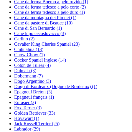
Cane da ferma Boemo a pelo ruvido
(1)
Cane da ferma tedesco a pelo corto
(2)
Cane da ferma tedesco a pelo duro
(1)
Cane da montagna dei Pirenei
(1)
Cane da pastore di Beauce
(10)
Cane di San Bernardo
(1)
Cane lupo cecoslovacco
(3)
Carlino
(2)
Cavalier King Charles Spaniel
(23)
Chihuahua
(13)
Chow Chow
(1)
Cocker Spaniel Inglese
(14)
Coton de Tulear
(4)
Dalmata
(3)
Dobermann
(7)
Dogo Argentino
(3)
Dogo di Bordeaux (Dogue de Bordeaux)
(1)
Epagneul Breton
(3)
Epagneul français
(1)
Eurasier
(3)
Fox Terrier
(3)
Golden Retriever
(33)
Hovawart
(1)
Jack Russell Terrier
(25)
Labrador
(29)