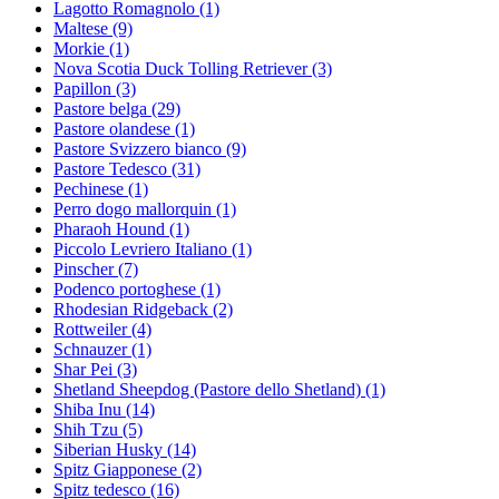
Lagotto Romagnolo
(1)
Maltese
(9)
Morkie
(1)
Nova Scotia Duck Tolling Retriever
(3)
Papillon
(3)
Pastore belga
(29)
Pastore olandese
(1)
Pastore Svizzero bianco
(9)
Pastore Tedesco
(31)
Pechinese
(1)
Perro dogo mallorquin
(1)
Pharaoh Hound
(1)
Piccolo Levriero Italiano
(1)
Pinscher
(7)
Podenco portoghese
(1)
Rhodesian Ridgeback
(2)
Rottweiler
(4)
Schnauzer
(1)
Shar Pei
(3)
Shetland Sheepdog (Pastore dello Shetland)
(1)
Shiba Inu
(14)
Shih Tzu
(5)
Siberian Husky
(14)
Spitz Giapponese
(2)
Spitz tedesco
(16)