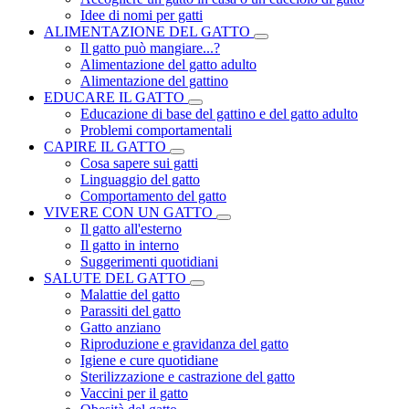
Idee di nomi per gatti
ALIMENTAZIONE DEL GATTO
Il gatto può mangiare...?
Alimentazione del gatto adulto
Alimentazione del gattino
EDUCARE IL GATTO
Educazione di base del gattino e del gatto adulto
Problemi comportamentali
CAPIRE IL GATTO
Cosa sapere sui gatti
Linguaggio del gatto
Comportamento del gatto
VIVERE CON UN GATTO
Il gatto all'esterno
Il gatto in interno
Suggerimenti quotidiani
SALUTE DEL GATTO
Malattie del gatto
Parassiti del gatto
Gatto anziano
Riproduzione e gravidanza del gatto
Igiene e cure quotidiane
Sterilizzazione e castrazione del gatto
Vaccini per il gatto