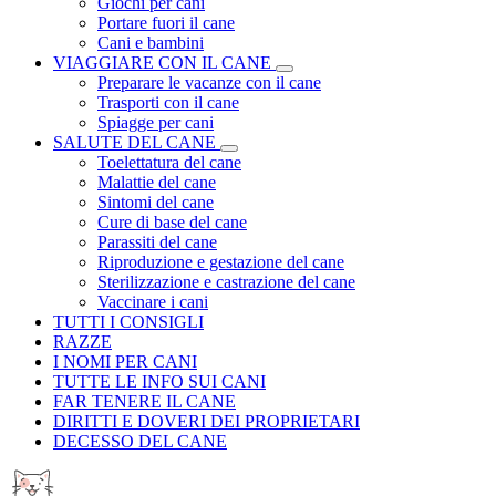
Giochi per cani
Portare fuori il cane
Cani e bambini
VIAGGIARE CON IL CANE
Preparare le vacanze con il cane
Trasporti con il cane
Spiagge per cani
SALUTE DEL CANE
Toelettatura del cane
Malattie del cane
Sintomi del cane
Cure di base del cane
Parassiti del cane
Riproduzione e gestazione del cane
Sterilizzazione e castrazione del cane
Vaccinare i cani
TUTTI I CONSIGLI
RAZZE
I NOMI PER CANI
TUTTE LE INFO SUI CANI
FAR TENERE IL CANE
DIRITTI E DOVERI DEI PROPRIETARI
DECESSO DEL CANE