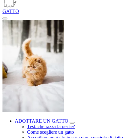
GATTO
ADOTTARE UN GATTO
Test: che razza fa per te?
Come scegliere un gatto
Accogliere un gatto in casa o un cucciolo di gatto