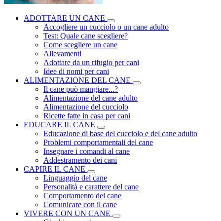
ADOTTARE UN CANE
Accogliere un cucciolo o un cane adulto
Test: Quale cane scegliere?
Come scegliere un cane
Allevamenti
Adottare da un rifugio per cani
Idee di nomi per cani
ALIMENTAZIONE DEL CANE
Il cane può mangiare...?
Alimentazione del cane adulto
Alimentazione del cucciolo
Ricette fatte in casa per cani
EDUCARE IL CANE
Educazione di base del cucciolo e del cane adulto
Problemi comportamentali del cane
Insegnare i comandi al cane
Addestramento dei cani
CAPIRE IL CANE
Linguaggio del cane
Personalità e carattere del cane
Comportamento del cane
Comunicare con il cane
VIVERE CON UN CANE