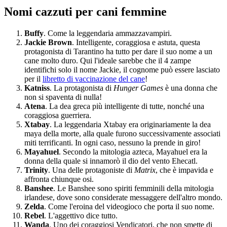
Nomi cazzuti per cani femmine
Buffy
. Come la leggendaria ammazzavampiri.
Jackie Brown
. Intelligente, coraggiosa e astuta, questa
protagonista di Tarantino ha tutto per dare il suo nome a un
cane molto duro. Qui l'ideale sarebbe che il 4 zampe
identifichi solo il nome Jackie, il cognome può essere lasciato
per il
libretto di vaccinazione del cane
!
Katniss
. La protagonista di
Hunger Games
è una donna che
non si spaventa di nulla!
Atena
. La dea greca più intelligente di tutte, nonché una
coraggiosa guerriera.
Xtabay
. La leggendaria Xtabay era originariamente la dea
maya della morte, alla quale furono successivamente associati
miti terrificanti. In ogni caso, nessuno la prende in giro!
Mayahuel
. Secondo la mitologia azteca, Mayahuel era la
donna della quale si innamorò il dio del vento Ehecatl.
Trinity
. Una delle protagoniste di
Matrix
, che è impavida e
affronta chiunque osi.
Banshee
. Le Banshee sono spiriti femminili della mitologia
irlandese, dove sono considerate messaggere dell'altro mondo.
Zelda
. Come l'eroina del videogioco che porta il suo nome.
Rebel
. L'aggettivo dice tutto.
Wanda
. Uno dei coraggiosi Vendicatori, che non smette di