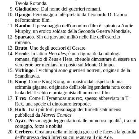
Tavola Rotonda.
Gladiadore
. Dal nome dei guerrieri romani.
Django
. Personaggio interpretato da Leonardo Di Caprio
nel'omonimo film.
Rambo
. Il personaggio dell'omonimo film è ispirato a Audie
Murphy, un eroico soldato della Seconda Guerra Mondiale.
Spartaco
. Sin da giovane militò nelle file dell'esercito
romano.
Bruto
. Uno degli uccisori di Cesare.
Ercole
. In latino
Hercules
, è una figura della mitologia
romana, figlio di Zeus e Hera, cheuole dimostrare di essere un
vero eroe per meritarsi un posto sul Monte Olimpo.
Vichingo
. I vichinghi sono guerrieri norreni, originari della
Scandinavia.
Kong
. Come King Kong, un mostro dall'aspetto di una
scimmia gigante, originario dell'isola leggendaria nota come
Isola del Teschio e protagonista di numerosi film.
T-rex
. Come Il Tyrannosaurus rex, spesso abbreviato in T-
Rex, una specie di dinosauro teropode.
Hulk
. Tra i più forti personaggi dei fumetti statunitensi
pubblicati da
Marvel Comics
.
Ayax
. Personaggio leggendario dalle numerose qualità, tra cui
coraggio, forza e nobiltà.
Cerbero
. Creatura della mitologia greca che faceva la guardia
dell'ingresso degli Inferi su cui regnava il dio Ade.