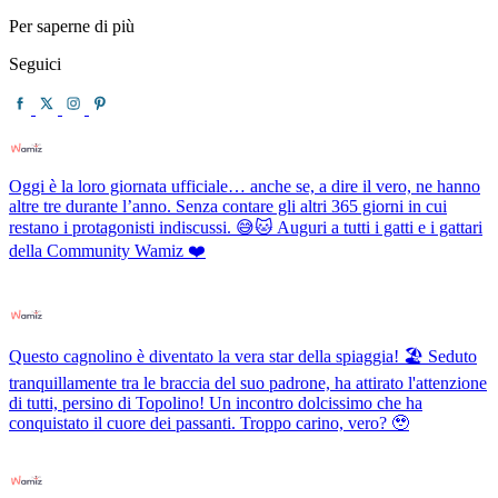
Per saperne di più
Seguici
Oggi è la loro giornata ufficiale… anche se, a dire il vero, ne hanno
altre tre durante l’anno. Senza contare gli altri 365 giorni in cui
restano i protagonisti indiscussi. 😅🐱 Auguri a tutti i gatti e i gattari
della Community Wamiz ❤️
Questo cagnolino è diventato la vera star della spiaggia! 🏖️ Seduto
tranquillamente tra le braccia del suo padrone, ha attirato l'attenzione
di tutti, persino di Topolino! Un incontro dolcissimo che ha
conquistato il cuore dei passanti. Troppo carino, vero? 🥹