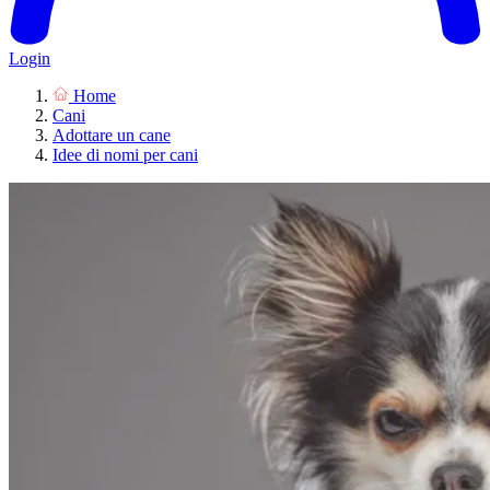
Login
Home
Cani
Adottare un cane
Idee di nomi per cani