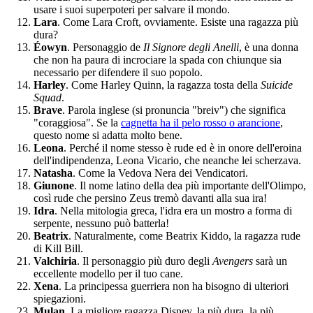
usare i suoi superpoteri per salvare il mondo.
Lara
. Come Lara Croft, ovviamente. Esiste una ragazza più
dura?
Éowyn
. Personaggio de
Il Signore degli Anelli
, è una donna
che non ha paura di incrociare la spada con chiunque sia
necessario per difendere il suo popolo.
Harley
. Come Harley Quinn, la ragazza tosta della
Suicide
Squad
.
Brave
. Parola inglese (si pronuncia "breiv") che significa
"coraggiosa". Se la
cagnetta ha il pelo rosso o arancione
,
questo nome si adatta molto bene.
Leona
. Perché il nome stesso è rude ed è in onore dell'eroina
dell'indipendenza, Leona Vicario, che neanche lei scherzava.
Natasha
. Come la Vedova Nera dei Vendicatori.
Giunone
. Il nome latino della dea più importante dell'Olimpo,
così rude che persino Zeus tremò davanti alla sua ira!
Idra
. Nella mitologia greca, l'idra era un mostro a forma di
serpente, nessuno può batterla!
Beatrix
. Naturalmente, come Beatrix Kiddo, la ragazza rude
di Kill Bill.
Valchiria
. Il personaggio più duro degli
Avengers
sarà un
eccellente modello per il tuo cane.
Xena
. La principessa guerriera non ha bisogno di ulteriori
spiegazioni.
Mulan
. La migliore ragazza Disney, la più dura, la più