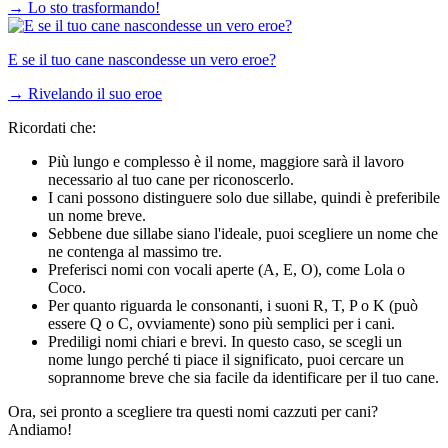
→
Lo sto trasformando!
E se il tuo cane nascondesse un vero eroe?
→
Rivelando il suo eroe
Ricordati che:
Più lungo e complesso è il nome, maggiore sarà il lavoro
necessario al tuo cane per riconoscerlo.
I cani possono distinguere solo due sillabe, quindi è preferibile
un nome breve.
Sebbene due sillabe siano l'ideale, puoi scegliere un nome che
ne contenga al massimo tre.
Preferisci nomi con vocali aperte (A, E, O), come Lola o
Coco.
Per quanto riguarda le consonanti, i suoni R, T, P o K (può
essere Q o C, ovviamente) sono più semplici per i cani.
Prediligi nomi chiari e brevi. In questo caso, se scegli un
nome lungo perché ti piace il significato, puoi cercare un
soprannome breve che sia facile da identificare per il tuo cane.
Ora, sei pronto a scegliere tra questi nomi cazzuti per cani?
Andiamo!