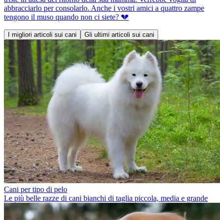
abbracciarlo per consolarlo. Anche i vostri amici a quattro zampe
tengono il muso quando non ci siete? 💔
I migliori articoli sui cani
Gli ultimi articoli sui cani
Cani per tipo di pelo
Le più belle razze di cani bianchi di taglia piccola, media e grande