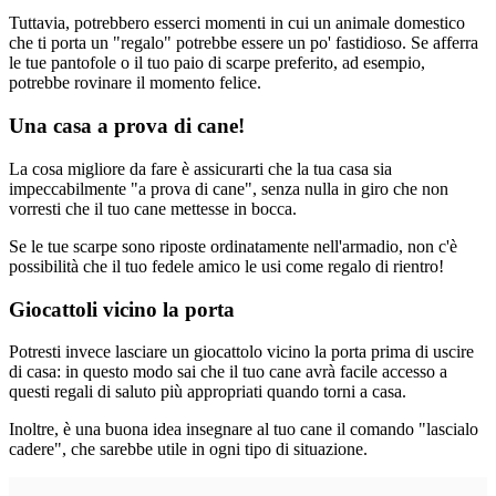
Tuttavia, potrebbero esserci momenti in cui un animale domestico
che ti porta un "regalo" potrebbe essere un po' fastidioso. Se afferra
le tue pantofole o il tuo paio di scarpe preferito, ad esempio,
potrebbe rovinare il momento felice.
Una casa a prova di cane!
La cosa migliore da fare è assicurarti che la tua casa sia
impeccabilmente "a prova di cane", senza nulla in giro che non
vorresti che il tuo cane mettesse in bocca.
Se le tue scarpe sono riposte ordinatamente nell'armadio, non c'è
possibilità che il tuo fedele amico le usi come regalo di rientro!
Giocattoli vicino la porta
Potresti invece lasciare un giocattolo vicino la porta prima di uscire
di casa: in questo modo sai che il tuo cane avrà facile accesso a
questi regali di saluto più appropriati quando torni a casa.
Inoltre, è una buona idea insegnare al tuo cane il comando "lascialo
cadere", che sarebbe utile in ogni tipo di situazione.