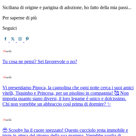
Siciliana di origine e parigina di adozione, ho fatto della mia passi...
Per saperne di più
Seguici
Tu cosa ne pensi? Sei favorevole o no?
Vi presentiamo Pipoca, la cagnolina che ogni notte cerca i suoi amici
vitelli, Tiquinho e Princesa, per un pisolino in compagnia! 🥰 Non
importa quanto siano diversi, il loro legame è unico e dolcissimo.
Chi non vorrebbe un abbraccio così prima di dormire? ✨
🥹 Scooby ha il cuore spezzato! Questo cucciolo resta immobile e
triste in attesa del ritorno della sua mamma. Verrebbe voglia di