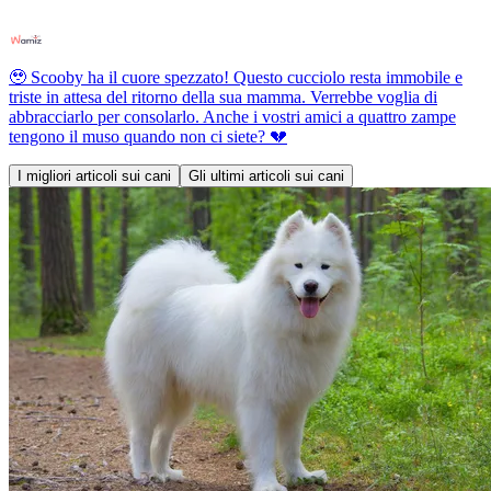
🥹 Scooby ha il cuore spezzato! Questo cucciolo resta immobile e
triste in attesa del ritorno della sua mamma. Verrebbe voglia di
abbracciarlo per consolarlo. Anche i vostri amici a quattro zampe
tengono il muso quando non ci siete? 💔
I migliori articoli sui cani
Gli ultimi articoli sui cani