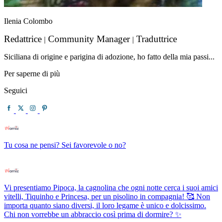
Ilenia Colombo
Redattrice
Community Manager
Traduttrice
|
|
Siciliana di origine e parigina di adozione, ho fatto della mia passi...
Per saperne di più
Seguici
Tu cosa ne pensi? Sei favorevole o no?
Vi presentiamo Pipoca, la cagnolina che ogni notte cerca i suoi amici
vitelli, Tiquinho e Princesa, per un pisolino in compagnia! 🥰 Non
importa quanto siano diversi, il loro legame è unico e dolcissimo.
Chi non vorrebbe un abbraccio così prima di dormire? ✨