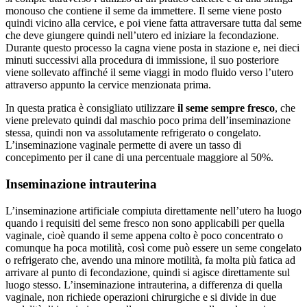
monouso che contiene il seme da immettere. Il seme viene posto
quindi vicino alla cervice, e poi viene fatta attraversare tutta dal seme
che deve giungere quindi nell’utero ed iniziare la fecondazione.
Durante questo processo la cagna viene posta in stazione e, nei dieci
minuti successivi alla procedura di immissione, il suo posteriore
viene sollevato affinché il seme viaggi in modo fluido verso l’utero
attraverso appunto la cervice menzionata prima.
In questa pratica è consigliato utilizzare
il seme sempre fresco
, che
viene prelevato quindi dal maschio poco prima dell’inseminazione
stessa, quindi non va assolutamente refrigerato o congelato.
L’inseminazione vaginale permette di avere un tasso di
concepimento per il cane di una percentuale maggiore al 50%.
Inseminazione intrauterina
L’inseminazione artificiale compiuta direttamente nell’utero ha luogo
quando i requisiti del seme fresco non sono applicabili per quella
vaginale, cioè quando il seme appena colto è poco concentrato o
comunque ha poca motilità, così come può essere un seme congelato
o refrigerato che, avendo una minore motilità, fa molta più fatica ad
arrivare al punto di fecondazione, quindi si agisce direttamente sul
luogo stesso. L’inseminazione intrauterina, a differenza di quella
vaginale, non richiede operazioni chirurgiche e si divide in due