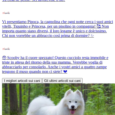
Vi presentiamo Pipoca, la cagnolina che ogni notte cerca i suoi amici
vitelli, Tiquinho e Princesa, per un pisolino in compagnia! 🥰 Non
importa quanto siano diversi, il loro legame è unico e dolcissimo.
Chi non vorrebbe un abbraccio così prima di dormire? ✨
🥹 Scooby ha il cuore spezzato! Questo cucciolo resta immobile e
triste in attesa del ritorno della sua mamma. Verrebbe voglia di
abbracciarlo per consolarlo. Anche i vostri amici a quattro zampe
tengono il muso quando non ci siete? 💔
I migliori articoli sui cani
Gli ultimi articoli sui cani