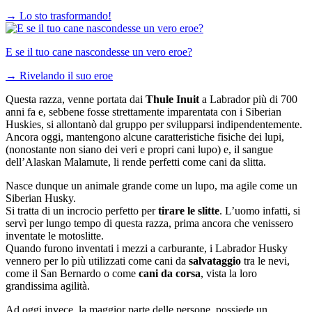
→
Lo sto trasformando!
E se il tuo cane nascondesse un vero eroe?
→
Rivelando il suo eroe
Questa razza, venne portata dai
Thule Inuit
a Labrador più di 700
anni fa e, sebbene fosse strettamente imparentata con i Siberian
Huskies, si allontanò dal gruppo per svilupparsi indipendentemente.
Ancora oggi, mantengono alcune caratteristiche fisiche dei lupi,
(nonostante non siano dei veri e propri cani lupo) e, il sangue
dell’Alaskan Malamute, li rende perfetti come cani da slitta.
Nasce dunque un animale grande come un lupo, ma agile come un
Siberian Husky.
Si tratta di un incrocio perfetto per
tirare le slitte
. L’uomo infatti, si
servì per lungo tempo di questa razza, prima ancora che venissero
inventate le motoslitte.
Quando furono inventati i mezzi a carburante, i Labrador Husky
vennero per lo più utilizzati come cani da
salvataggio
tra le nevi,
come il San Bernardo o come
cani da corsa
, vista la loro
grandissima agilità.
Ad oggi invece, la maggior parte delle persone, possiede un