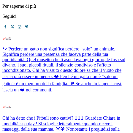
Per saperne di più
Seguici
🐾 Perdere un gatto non significa perdere "solo" un animale.
Significa perdere una presenza che faceva parte della tua
quotidianità. Quel musetto che ti aspettava ogni giorno, le fusa sul
divano, i suoi piccoli rituali, il silenzio condiviso e l'affetto
incondizionato. Chi ha vissuto questo dolore sa che il vuoto che
lascia può essere immenso. ❤️ Perché un gatto non è "solo un
gatto": è un membro della famiglia. 💬 Se anche tu la pensi così,
lascia un ❤️ nei commenti.
Chi ha detto che i Pitbull sono cattivi? 💆‍♀️✨ Guardate Chiara in
modalità 'spa day'! Si scioglie letteralmente quando riceve i
massaggi dalla sua mamma. 🥹💖 Nonostante i pregiudizi sulla