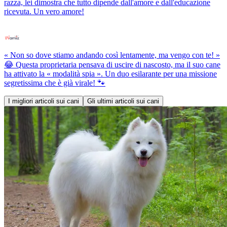
razza, lei dimostra che tutto dipende dall'amore e dall'educazione
ricevuta. Un vero amore!
« Non so dove stiamo andando così lentamente, ma vengo con te! »
😂 Questa proprietaria pensava di uscire di nascosto, ma il suo cane
ha attivato la « modalità spia ». Un duo esilarante per una missione
segretissima che è già virale! 🐾
I migliori articoli sui cani
Gli ultimi articoli sui cani