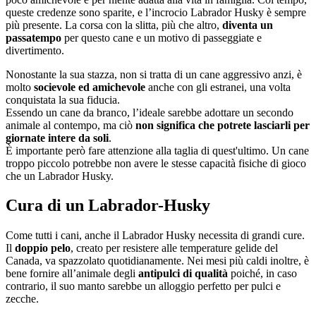
queste credenze sono sparite, e l’incrocio Labrador Husky è sempre
più presente. La corsa con la slitta, più che altro,
diventa un
passatempo
per questo cane e un motivo di passeggiate e
divertimento.
Nonostante la sua stazza, non si tratta di un cane aggressivo anzi, è
molto
socievole ed amichevole
anche con gli estranei, una volta
conquistata la sua fiducia.
Essendo un cane da branco, l’ideale sarebbe adottare un secondo
animale al contempo, ma ciò
non significa che potrete lasciarli per
giornate intere da soli
.
È importante però fare attenzione alla taglia di quest'ultimo. Un cane
troppo piccolo potrebbe non avere le stesse capacità fisiche di gioco
che un Labrador Husky.
Cura di un Labrador-Husky
Come tutti i cani, anche il Labrador Husky necessita di grandi cure.
Il
doppio pelo
, creato per resistere alle temperature gelide del
Canada, va spazzolato quotidianamente. Nei mesi più caldi inoltre, è
bene fornire all’animale degli
antipulci di qualità
poiché, in caso
contrario, il suo manto sarebbe un alloggio perfetto per pulci e
zecche.