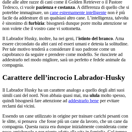
dalle alle altre razze di cani come il Golden Retriever o il Pastore
Tedesco, ci vuole
pazienza e costanza
. A differenza di quello che si
potrebbe immaginare, un
cane estremamente intelligente
non è più
facile da addestrare di un qualsiasi altro cane. L’intelligenza, talvolta
è sinonimo di
furbizia
: bisognerà dunque porre molta attenzione se
non volete che il vostro cane vi sottometta.
Il Labrador Husky, inoltre, ha nei geni, l’
istinto del branco
. Ama
essere circondato da altri cani ed esseri umani e detesta la solitudine.
Per tale motivo tenderà a considerare il suo padrone come un
capobranco da seguire e prendere come modello. Se riuscirete ad
addestrarlo nel modo migliore, sarà un perfetto e fedele animale da
compagnia.
Carattere dell’incrocio Labrador-Husky
Il Labrador Husky ha un carattere analogo a quello degli altri suoi
simili cani del nord. Non abbaia quasi mai, ma
ulula
molto spesso,
quindi bisognerà fare attenzione ad
addestrarlo bene
per evitare
reclami dai vicini.
Essendo un cane utilizzato in origine per trainare carichi pesanti con
le slitte, si pensava che fosse più un cane da lavoro, che un cane da
compagnia. Questa razza era dunque inizialmente considerata come
poco amichevole e per niente adatta alla vita in famiglia. Col tempo,