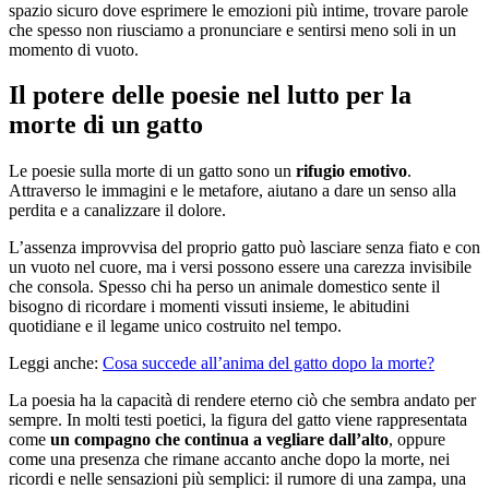
spazio sicuro dove esprimere le emozioni più intime, trovare parole
che spesso non riusciamo a pronunciare e sentirsi meno soli in un
momento di vuoto.
Il potere delle poesie nel lutto per la
morte di un gatto
Le poesie sulla morte di un gatto sono un
rifugio emotivo
.
Attraverso le immagini e le metafore, aiutano a dare un senso alla
perdita e a canalizzare il dolore.
L’assenza improvvisa del proprio gatto può lasciare senza fiato e con
un vuoto nel cuore, ma i versi possono essere una carezza invisibile
che consola. Spesso chi ha perso un animale domestico sente il
bisogno di ricordare i momenti vissuti insieme, le abitudini
quotidiane e il legame unico costruito nel tempo.
Leggi anche:
Cosa succede all’anima del gatto dopo la morte?
La poesia ha la capacità di rendere eterno ciò che sembra andato per
sempre. In molti testi poetici, la figura del gatto viene rappresentata
come
un compagno che continua a vegliare dall’alto
, oppure
come una presenza che rimane accanto anche dopo la morte, nei
ricordi e nelle sensazioni più semplici: il rumore di una zampa, una