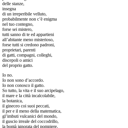
delle stanze,
insegna
di un irreperibile velluto,
probabilmente non c’è enigma
nel tuo contegno,
forse sei mistero,
tutti sanno di te ed appartieni
all’abitante meno misterioso,
forse tutti si credono padroni,
proprietari, parenti
di gatti, compagni, colleghi,
discepoli o amici
del proprio gatto.
Io no.
Io non sono d’accordo.
Io non conosco il gatto.
So tutto, la vita e il suo arcipelago,
il mare e la città incalcolabile,
la botanica,
il gineceo coi suoi peccati,
il per e il meno della matematica,
gl’imbuti vulcanici del mondo,
il guscio irreale del coccodrillo,
la bontà ignorata del pompiere,