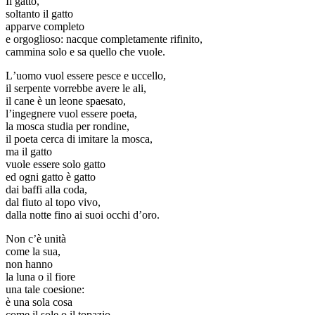
Il gatto,
soltanto il gatto
apparve completo
e orgoglioso: nacque completamente rifinito,
cammina solo e sa quello che vuole.
L’uomo vuol essere pesce e uccello,
il serpente vorrebbe avere le ali,
il cane è un leone spaesato,
l’ingegnere vuol essere poeta,
la mosca studia per rondine,
il poeta cerca di imitare la mosca,
ma il gatto
vuole essere solo gatto
ed ogni gatto è gatto
dai baffi alla coda,
dal fiuto al topo vivo,
dalla notte fino ai suoi occhi d’oro.
Non c’è unità
come la sua,
non hanno
la luna o il fiore
una tale coesione:
è una sola cosa
come il sole o il topazio,