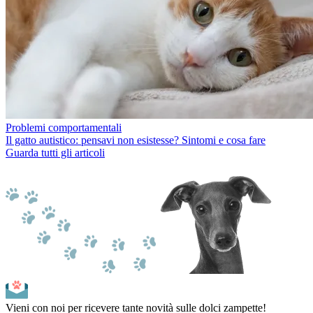
Problemi comportamentali
Il gatto autistico: pensavi non esistesse? Sintomi e cosa fare
Guarda tutti gli articoli
Vieni con noi per ricevere tante novità sulle dolci zampette!