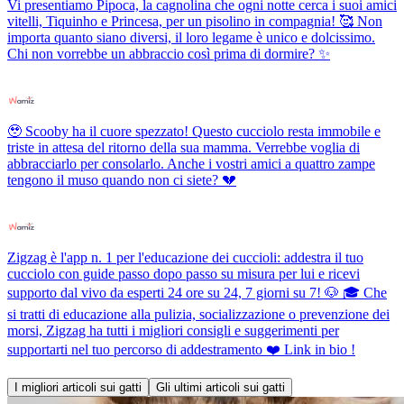
Vi presentiamo Pipoca, la cagnolina che ogni notte cerca i suoi amici
vitelli, Tiquinho e Princesa, per un pisolino in compagnia! 🥰 Non
importa quanto siano diversi, il loro legame è unico e dolcissimo.
Chi non vorrebbe un abbraccio così prima di dormire? ✨
🥹 Scooby ha il cuore spezzato! Questo cucciolo resta immobile e
triste in attesa del ritorno della sua mamma. Verrebbe voglia di
abbracciarlo per consolarlo. Anche i vostri amici a quattro zampe
tengono il muso quando non ci siete? 💔
Zigzag è l'app n. 1 per l'educazione dei cuccioli: addestra il tuo
cucciolo con guide passo dopo passo su misura per lui e ricevi
supporto dal vivo da esperti 24 ore su 24, 7 giorni su 7! 🐶 🎓 Che
si tratti di educazione alla pulizia, socializzazione o prevenzione dei
morsi, Zigzag ha tutti i migliori consigli e suggerimenti per
supportarti nel tuo percorso di addestramento ❤️ Link in bio !
I migliori articoli sui gatti
Gli ultimi articoli sui gatti