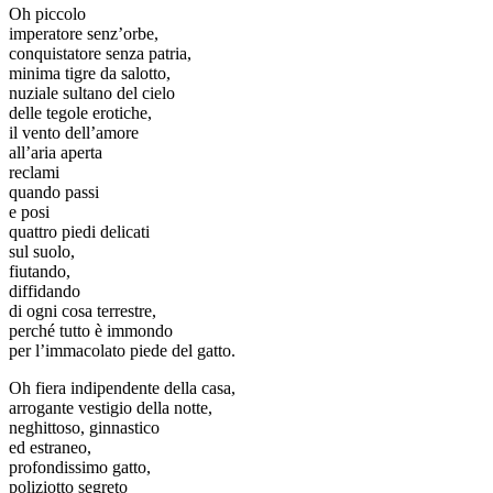
Oh piccolo
imperatore senz’orbe,
conquistatore senza patria,
minima tigre da salotto,
nuziale sultano del cielo
delle tegole erotiche,
il vento dell’amore
all’aria aperta
reclami
quando passi
e posi
quattro piedi delicati
sul suolo,
fiutando,
diffidando
di ogni cosa terrestre,
perché tutto è immondo
per l’immacolato piede del gatto.
Oh fiera indipendente della casa,
arrogante vestigio della notte,
neghittoso, ginnastico
ed estraneo,
profondissimo gatto,
poliziotto segreto