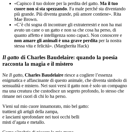
«Capisco il tuo dolore per la perdita del gatto.
Ma il tuo
cuore non si sta spezzando
. Fa male perché sta diventando
più grande. Più diventa grande, più amore contiene». Rita
Mae Brown.
«C’è chi sogna di incontrare gli extraterrestri e non ha mai
avuto un cane o un gatto e non sa che cosa ha perso, di
quanto affetto e intelligenza sono capaci. Non conoscere e
non amare gli animali è una grave perdita
per la nostra
stessa vita e felicità». (Margherita Hack)
Il gatto
di Charles Baudelaire: quando la poesia
racconta la magia e il mistero
Ne
Il gatto
,
Charles Baudelaire
riesce a cogliere l’essenza
enigmatica e affascinante di questo animale, che diventa simbolo di
sensualità e mistero. Nei suoi versi il gatto non è solo un compagno
ma una creatura che custodisce un segreto profondo, lo stesso che
rimane nei cuori di chi lo ha perso.
Vieni sul mio cuore innamorato, mio bel gatto:
trattieni gli artigli della zampa,
e lasciami sprofondare nei tuoi occhi belli
misti d’agata e metallo.