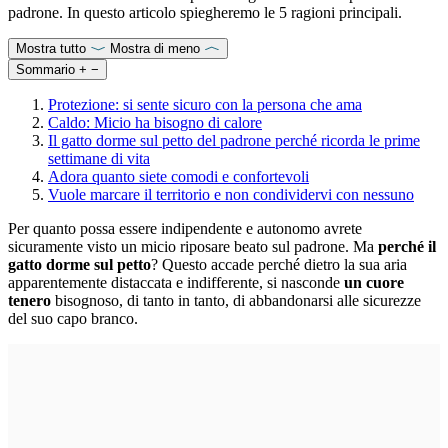
padrone. In questo articolo spiegheremo le 5 ragioni principali.
Mostra tutto
Mostra di meno
Sommario
+
−
Protezione: si sente sicuro con la persona che ama
Caldo: Micio ha bisogno di calore
Il gatto dorme sul petto del padrone perché ricorda le prime
settimane di vita
Adora quanto siete comodi e confortevoli
Vuole marcare il territorio e non condividervi con nessuno
Per quanto possa essere indipendente e autonomo avrete
sicuramente visto un micio riposare beato sul padrone. Ma
perché il
gatto dorme sul petto
? Questo accade perché dietro la sua aria
apparentemente distaccata
e indifferente, si nasconde
un cuore
tenero
bisognoso, di tanto in tanto, di abbandonarsi alle sicurezze
del suo capo branco.