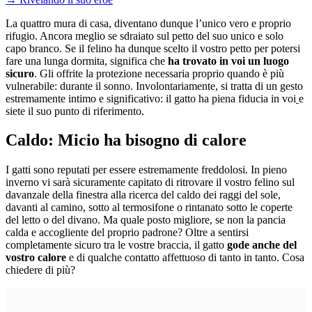
La quattro mura di casa, diventano dunque l’unico vero e proprio
rifugio. Ancora meglio se sdraiato sul petto del suo unico e solo
capo branco. Se il felino ha dunque scelto il vostro petto per potersi
fare una lunga dormita, significa che
ha trovato in voi un luogo
sicuro
. Gli offrite la protezione necessaria proprio quando è più
vulnerabile: durante il sonno. Involontariamente, si tratta di un gesto
estremamente intimo e significativo:
il gatto ha piena fiducia in voi
e
siete il suo punto di riferimento.
Caldo: Micio ha bisogno di calore
I gatti sono reputati per essere estremamente freddolosi. In pieno
inverno vi sarà sicuramente capitato di ritrovare il vostro felino sul
davanzale della finestra alla ricerca del caldo dei raggi del sole,
davanti al camino, sotto al termosifone o rintanato sotto le coperte
del letto o del divano. Ma quale posto migliore, se non la pancia
calda e accogliente del proprio padrone? Oltre a sentirsi
completamente sicuro tra le vostre braccia, il gatto
gode anche del
vostro calore
e di qualche contatto affettuoso di tanto in tanto. Cosa
chiedere di più?