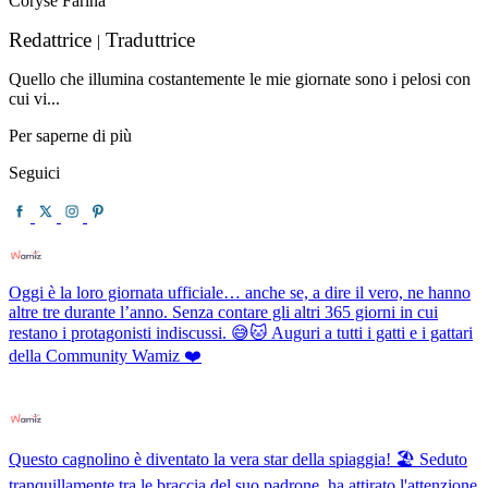
Coryse Farina
Redattrice
Traduttrice
|
Quello che illumina costantemente le mie giornate sono i pelosi con
cui vi...
Per saperne di più
Seguici
Oggi è la loro giornata ufficiale… anche se, a dire il vero, ne hanno
altre tre durante l’anno. Senza contare gli altri 365 giorni in cui
restano i protagonisti indiscussi. 😅🐱 Auguri a tutti i gatti e i gattari
della Community Wamiz ❤️
Questo cagnolino è diventato la vera star della spiaggia! 🏖️ Seduto
tranquillamente tra le braccia del suo padrone, ha attirato l'attenzione