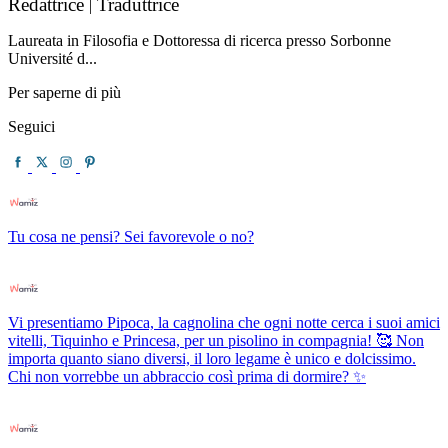
Redattrice
Traduttrice
|
Laureata in Filosofia e Dottoressa di ricerca presso Sorbonne
Université d...
Per saperne di più
Seguici
Tu cosa ne pensi? Sei favorevole o no?
Vi presentiamo Pipoca, la cagnolina che ogni notte cerca i suoi amici
vitelli, Tiquinho e Princesa, per un pisolino in compagnia! 🥰 Non
importa quanto siano diversi, il loro legame è unico e dolcissimo.
Chi non vorrebbe un abbraccio così prima di dormire? ✨