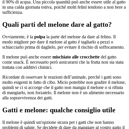
il 90% di acqua. Una piccola quantità può anche essere utile al gatto
in una calda giornata estiva, poiché molti felini tendono a non bere a
sufficienza.
Quali parti del melone dare al gatto?
Ovviamente, è la
polpa
la parte del melone da dare al felino. Il
modo migliore per dare il melone al gatto è tagliarlo a pezzi o
schiacciarlo prima di daglielo, per evitare il rischio di soffocamento.
Il melone può anche essere
mischiato alle crocchette
del gatto
come snack. È necessario però assicurarsi che la frutta non sia stata
trattata con additivi chimici.
Ricordate di osservare le reazioni dell’animale, perché i gatti sono
molto esigenti in fatto di cibo. Micio potrebbe non gradire il melone,
quindi se ci si accorge che il gatto non mangia il melone o si rifiuta
di mangiarlo, non forzatelo. Il melone non è un alimento necessario
alla sopravvivenza dei gatti.
Gatti e melone: qualche consiglio utile
Il melone è quindi un'opzione sicura per i gatti che non hanno
problemi di salute. Se decidete di dare da mangiare al vostro gatto il