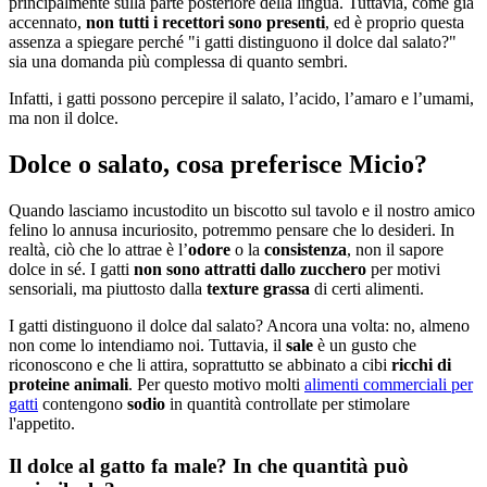
principalmente sulla parte posteriore della lingua. Tuttavia, come già
accennato,
non tutti i recettori sono presenti
, ed è proprio questa
assenza a spiegare perché "i gatti distinguono il dolce dal salato?"
sia una domanda più complessa di quanto sembri.
Infatti, i gatti possono percepire il salato, l’acido, l’amaro e l’umami,
ma non il dolce.
Dolce o salato, cosa preferisce Micio?
Quando lasciamo incustodito un biscotto sul tavolo e il nostro amico
felino lo annusa incuriosito, potremmo pensare che lo desideri. In
realtà, ciò che lo attrae è l’
odore
o la
consistenza
, non il sapore
dolce in sé. I gatti
non sono attratti dallo zucchero
per motivi
sensoriali, ma piuttosto dalla
texture grassa
di certi alimenti.
I gatti distinguono il dolce dal salato? Ancora una volta: no, almeno
non come lo intendiamo noi. Tuttavia, il
sale
è un gusto che
riconoscono e che li attira, soprattutto se abbinato a cibi
ricchi di
proteine animali
. Per questo motivo molti
alimenti commerciali per
gatti
contengono
sodio
in quantità controllate per stimolare
l'appetito.
Il dolce al gatto fa male? In che quantità può