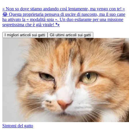
« Non so dove stiamo andando così lentamente, ma vengo con te! »
😂 Questa proprietaria pensava di uscire di nascosto, ma il suo cane
ha attivato la « modalità spia ». Un duo esilarante per una missione
segretissima che è già virale! 🐾
I migliori articoli sui gatti
Gli ultimi articoli sui gatti
Sintomi del gatto