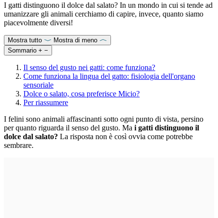
I gatti distinguono il dolce dal salato? In un mondo in cui si tende ad
umanizzare gli animali cerchiamo di capire, invece, quanto siamo
piacevolmente diversi!
Mostra tutto
Mostra di meno
Sommario
+
−
Il senso del gusto nei gatti: come funziona?
Come funziona la lingua del gatto: fisiologia dell'organo
sensoriale
Dolce o salato, cosa preferisce Micio?
Per riassumere
I felini sono animali affascinanti sotto ogni punto di vista, persino
per quanto riguarda il senso del gusto. Ma
i gatti distinguono il
dolce dal salato?
La risposta non è così ovvia come potrebbe
sembrare.