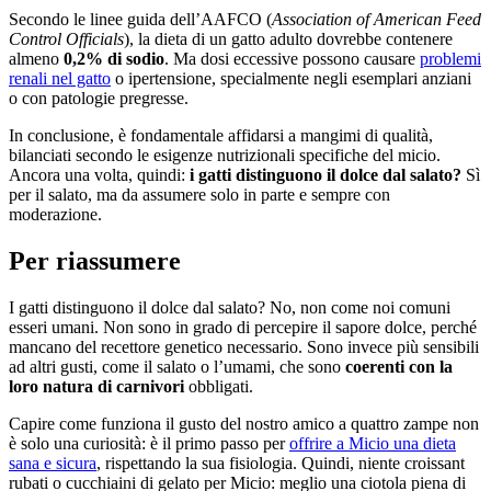
Secondo le linee guida dell’AAFCO (
Association of American Feed
Control Officials
), la dieta di un gatto adulto dovrebbe contenere
almeno
0,2% di sodio
. Ma dosi eccessive possono causare
problemi
renali nel gatto
o ipertensione, specialmente negli esemplari anziani
o con patologie pregresse.
In conclusione, è fondamentale affidarsi a mangimi di qualità,
bilanciati secondo le esigenze nutrizionali specifiche del micio.
Ancora una volta, quindi:
i gatti distinguono il dolce dal salato?
Sì
per il salato, ma da assumere solo in parte e sempre con
moderazione.
Per riassumere
I gatti distinguono il dolce dal salato? No, non come noi comuni
esseri umani. Non sono in grado di percepire il sapore dolce, perché
mancano del recettore genetico necessario. Sono invece più sensibili
ad altri gusti, come il salato o l’umami, che sono
coerenti con la
loro natura di carnivori
obbligati.
Capire come funziona il gusto del nostro amico a quattro zampe non
è solo una curiosità: è il primo passo per
offrire a Micio una dieta
sana e sicura
, rispettando la sua fisiologia. Quindi, niente croissant
rubati o cucchiaini di gelato per Micio: meglio una ciotola piena di