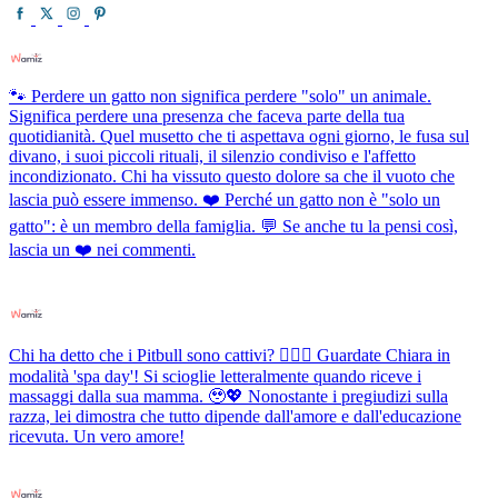
🐾 Perdere un gatto non significa perdere "solo" un animale.
Significa perdere una presenza che faceva parte della tua
quotidianità. Quel musetto che ti aspettava ogni giorno, le fusa sul
divano, i suoi piccoli rituali, il silenzio condiviso e l'affetto
incondizionato. Chi ha vissuto questo dolore sa che il vuoto che
lascia può essere immenso. ❤️ Perché un gatto non è "solo un
gatto": è un membro della famiglia. 💬 Se anche tu la pensi così,
lascia un ❤️ nei commenti.
Chi ha detto che i Pitbull sono cattivi? 💆‍♀️✨ Guardate Chiara in
modalità 'spa day'! Si scioglie letteralmente quando riceve i
massaggi dalla sua mamma. 🥹💖 Nonostante i pregiudizi sulla
razza, lei dimostra che tutto dipende dall'amore e dall'educazione
ricevuta. Un vero amore!