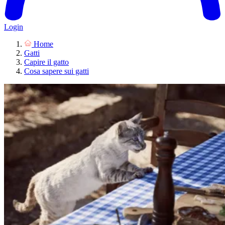
Login
Home
Gatti
Capire il gatto
Cosa sapere sui gatti