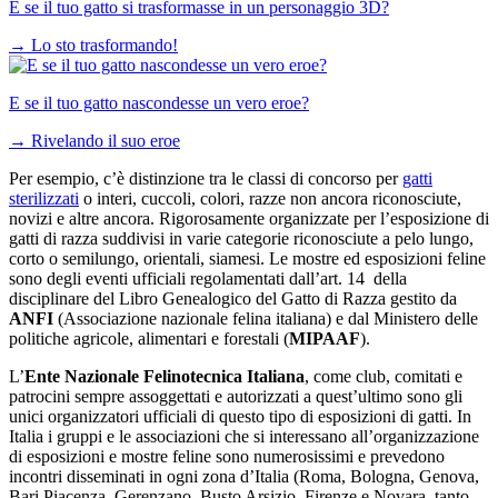
E se il tuo gatto si trasformasse in un personaggio 3D?
→
Lo sto trasformando!
E se il tuo gatto nascondesse un vero eroe?
→
Rivelando il suo eroe
Per esempio, c’è distinzione tra le classi di concorso per
gatti
sterilizzati
o interi, cuccoli, colori, razze non ancora riconosciute,
novizi e altre ancora. Rigorosamente organizzate per l’esposizione di
gatti di razza suddivisi in varie categorie riconosciute a pelo lungo,
corto o semilungo, orientali, siamesi. Le mostre ed esposizioni feline
sono degli eventi ufficiali regolamentati dall’art. 14 della
disciplinare del Libro Genealogico del Gatto di Razza gestito da
ANFI
(Associazione nazionale felina italiana) e dal Ministero delle
politiche agricole, alimentari e forestali (
MIPAAF
).
L’
Ente Nazionale Felinotecnica Italiana
, come club, comitati e
patrocini sempre assoggettati e autorizzati a quest’ultimo sono gli
unici organizzatori ufficiali di questo tipo di esposizioni di gatti. In
Italia i gruppi e le associazioni che si interessano all’organizzazione
di esposizioni e mostre feline sono numerosissimi e prevedono
incontri disseminati in ogni zona d’Italia (Roma, Bologna, Genova,
Bari,Piacenza, Gerenzano, Busto Arsizio, Firenze e Novara, tanto