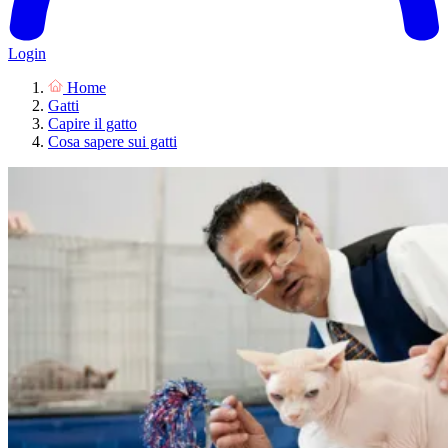
Login
Home
Gatti
Capire il gatto
Cosa sapere sui gatti