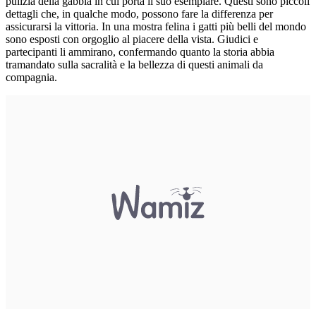
pulizia della gabbia in cui porta il suo esemplare. Questi sono piccoli
dettagli che, in qualche modo, possono fare la differenza per
assicurarsi la vittoria. In una mostra felina i gatti più belli del mondo
sono esposti con orgoglio al piacere della vista. Giudici e
partecipanti li ammirano, confermando quanto la storia abbia
tramandato sulla sacralità e la bellezza di questi animali da
compagnia.