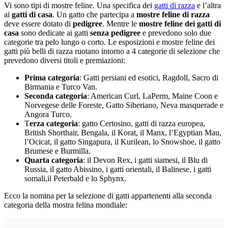
Vi sono tipi di mostre feline. Una specifica dei
gatti di razza
e l’altra
ai
gatti di casa
. Un gatto che partecipa a
mostre feline di razza
deve essere dotato di
pedigree
. Mentre le
mostre feline dei gatti di
casa
sono dedicate ai gatti
senza pedigree
e prevedono solo due
categorie tra pelo lungo o corto. Le esposizioni e mostre feline dei
gatti più belli di razza ruotano intorno a 4 categorie di selezione che
prevedono diversi titoli e premiazioni:
Prima categoria
: Gatti persiani ed esotici, Ragdoll, Sacro di
Birmania e Turco Van.
Seconda categoria
: American Curl, LaPerm, Maine Coon e
Norvegese delle Foreste, Gatto Siberiano, Neva masquerade e
Angora Turco.
T
erza categoria
: gatto Certosino, gatti di razza europea,
British Shorthair, Bengala, il Korat, il Manx, l’Egyptian Mau,
l’Ocicat, il gatto Singapura, il Kurilean, lo Snowshoe, il gatto
Brumese e Burmilla.
Quarta categoria
: il Devon Rex, i gatti siamesi, il Blu di
Russia, il gatto Abissino, i gatti orientali, il Balinese, i gatti
somali,il Peterbald e lo Sphynx.
Ecco la nomina per la selezione di gatti appartenenti alla seconda
categoria della mostra felina mondiale: