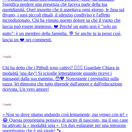
Significa perdere una presenza che faceva parte della tua
quotidianità. Quel musetto che ti aspettava ogni giorno, le fusa sul
divano, i suoi piccoli rituali, il silenzio condiviso e l'affetto
incondizionato. Chi ha vissuto questo dolore sa che il vuoto che
lascia può essere immenso. ❤️ Perché un gatto non è "solo un
gatto": è un membro della famiglia. 💬 Se anche tu la pensi così,
lascia un ❤️ nei commenti.
Chi ha detto che i Pitbull sono cattivi? 💆‍♀️✨ Guardate Chiara in
modalità 'spa day'! Si scioglie letteralmente quando riceve i
massaggi dalla sua mamma. 🥹💖 Nonostante i pregiudizi sulla
razza, lei dimostra che tutto dipende dall'amore e dall'educazione
ricevuta. Un vero amore!
« Non so dove stiamo andando così lentamente, ma vengo con te! »
😂 Questa proprietaria pensava di uscire di nascosto, ma il suo cane
ha attivato la « modalità spia ». Un duo esilarante per una missione
segretissima che è già virale! 🐾