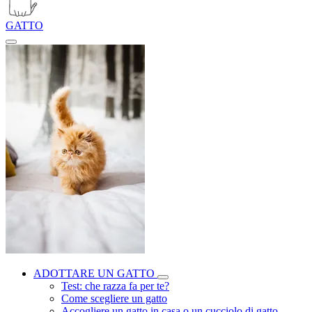
GATTO
ADOTTARE UN GATTO
Test: che razza fa per te?
Come scegliere un gatto
Accogliere un gatto in casa o un cucciolo di gatto