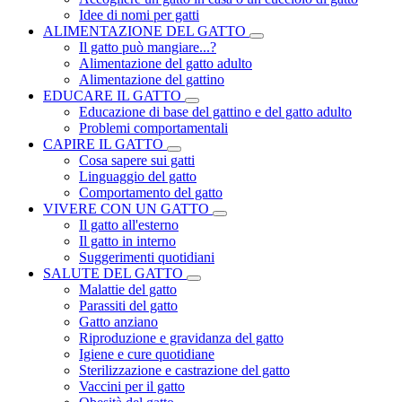
Idee di nomi per gatti
ALIMENTAZIONE DEL GATTO
Il gatto può mangiare...?
Alimentazione del gatto adulto
Alimentazione del gattino
EDUCARE IL GATTO
Educazione di base del gattino e del gatto adulto
Problemi comportamentali
CAPIRE IL GATTO
Cosa sapere sui gatti
Linguaggio del gatto
Comportamento del gatto
VIVERE CON UN GATTO
Il gatto all'esterno
Il gatto in interno
Suggerimenti quotidiani
SALUTE DEL GATTO
Malattie del gatto
Parassiti del gatto
Gatto anziano
Riproduzione e gravidanza del gatto
Igiene e cure quotidiane
Sterilizzazione e castrazione del gatto
Vaccini per il gatto