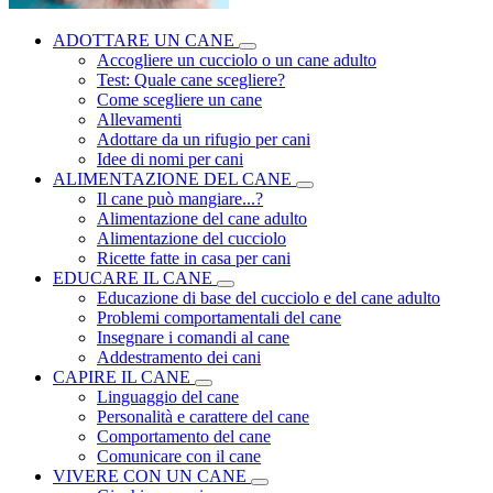
ADOTTARE UN CANE
Accogliere un cucciolo o un cane adulto
Test: Quale cane scegliere?
Come scegliere un cane
Allevamenti
Adottare da un rifugio per cani
Idee di nomi per cani
ALIMENTAZIONE DEL CANE
Il cane può mangiare...?
Alimentazione del cane adulto
Alimentazione del cucciolo
Ricette fatte in casa per cani
EDUCARE IL CANE
Educazione di base del cucciolo e del cane adulto
Problemi comportamentali del cane
Insegnare i comandi al cane
Addestramento dei cani
CAPIRE IL CANE
Linguaggio del cane
Personalità e carattere del cane
Comportamento del cane
Comunicare con il cane
VIVERE CON UN CANE