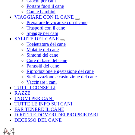
Giochi per cani
Portare fuori il cane
Cani e bambini
VIAGGIARE CON IL CANE
Preparare le vacanze con il cane
Trasporti con il cane
Spiagge per cani
SALUTE DEL CANE
Toelettatura del cane
Malattie del cane
Sintomi del cane
Cure di base del cane
Parassiti del cane
Riproduzione e gestazione del cane
Sterilizzazione e castrazione del cane
Vaccinare i cani
TUTTI I CONSIGLI
RAZZE
I NOMI PER CANI
TUTTE LE INFO SUI CANI
FAR TENERE IL CANE
DIRITTI E DOVERI DEI PROPRIETARI
DECESSO DEL CANE