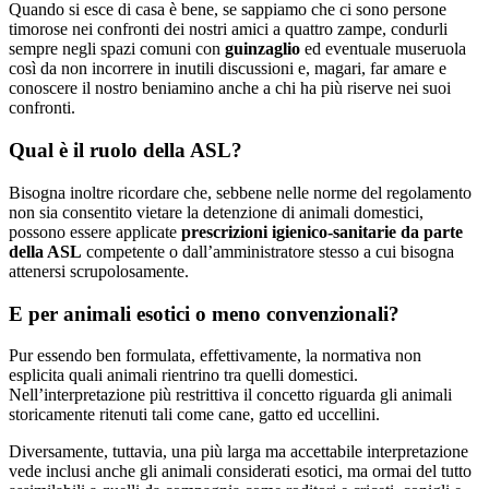
Quando si esce di casa è bene, se sappiamo che ci sono persone
timorose nei confronti dei nostri amici a quattro zampe, condurli
sempre negli spazi comuni con
guinzaglio
ed eventuale museruola
così da non incorrere in inutili discussioni e, magari, far amare e
conoscere il nostro beniamino anche a chi ha più riserve nei suoi
confronti.
Qual è il ruolo della ASL?
Bisogna inoltre ricordare che, sebbene nelle norme del regolamento
non sia consentito vietare la detenzione di animali domestici,
possono essere applicate
prescrizioni igienico-sanitarie da parte
della ASL
competente o dall’amministratore stesso a cui bisogna
attenersi scrupolosamente.
E per animali esotici o meno convenzionali?
Pur essendo ben formulata, effettivamente, la normativa non
esplicita quali animali rientrino tra quelli domestici.
Nell’interpretazione più restrittiva il concetto riguarda gli animali
storicamente ritenuti tali come cane, gatto ed uccellini.
Diversamente, tuttavia, una più larga ma accettabile interpretazione
vede inclusi anche gli animali considerati esotici, ma ormai del tutto