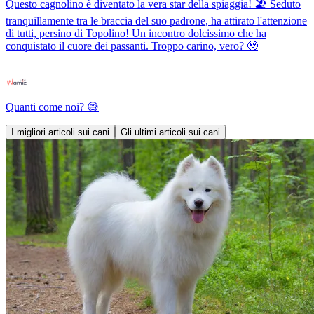
Questo cagnolino è diventato la vera star della spiaggia! 🏖️ Seduto
tranquillamente tra le braccia del suo padrone, ha attirato l'attenzione
di tutti, persino di Topolino! Un incontro dolcissimo che ha
conquistato il cuore dei passanti. Troppo carino, vero? 🥹
Quanti come noi? 😅
I migliori articoli sui cani
Gli ultimi articoli sui cani