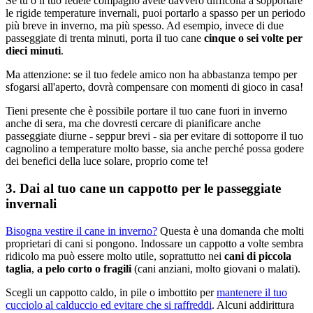
Se tu o il tuo fedele compagno avete davvero difficoltà a sopportare
le rigide temperature invernali, puoi portarlo a spasso per un periodo
più breve in inverno, ma più spesso. Ad esempio, invece di due
passeggiate di trenta minuti, porta il tuo cane
cinque o sei volte per
dieci minuti
.
Ma attenzione: se il tuo fedele amico non ha abbastanza tempo per
sfogarsi all'aperto, dovrà compensare con momenti di gioco in casa!
Tieni presente che è possibile portare il tuo cane fuori in inverno
anche di sera, ma che dovresti cercare di pianificare anche
passeggiate diurne - seppur brevi - sia per evitare di sottoporre il tuo
cagnolino a temperature molto basse, sia anche perché possa godere
dei benefici della luce solare, proprio come te!
3. Dai al tuo cane un cappotto per le passeggiate
invernali
Bisogna vestire il cane in inverno?
Questa è una domanda che molti
proprietari di cani si pongono. Indossare un cappotto a volte sembra
ridicolo ma può essere molto utile, soprattutto nei
cani di piccola
taglia
,
a pelo corto o fragili
(cani anziani, molto giovani o malati).
Scegli un cappotto caldo, in pile o imbottito per
mantenere il tuo
cucciolo al calduccio ed evitare che si raffreddi
. Alcuni addirittura