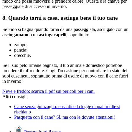
modo che possa muoversi e prendere calore. Questa è la chiave per
passeggiate di successo in inverno.
8. Quando torni a casa, asciuga bene il tuo cane
Se Fido si bagna quando torna da una passeggiata, asciugalo con un
asciugamano
o un
asciugacapelli
, soprattutto:
zampe;
pancia;
orecchie.
Se il suo pelo rimane bagnato, il tuo animale domestico potrebbe
prendere il raffreddore. Cogli l'occasione per controllare lo stato dei
suoi cuscinetti, soprattutto prima di uscire di nuovo con il cane fuori
in inverno!
Neve e freddo: scarica il pdf sui pericoli per i cani
Altri consigli
Cane senza guinzaglio: cosa dice la legge e quali multe si
rischiano
Pasquetta con il cane? Sì, ma con le dovute attenzioni!
Portare fuori il cane