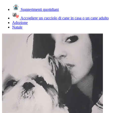
Suggerimenti quotidiani
Accogliere un cucciolo di cane in casa o un cane adulto
Adozione
Natale