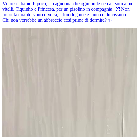
Vi presentiamo Pipoca, la cagnolina che ogni notte cerca i suoi amici
vitelli, Tiquinho e Princesa, per un pisolino in compagnia! 🥰 Non
importa quanto siano diversi, il loro legame è unico e dolcissimo.
Chi non vorrebbe un abbraccio così prima di dormire? ✨