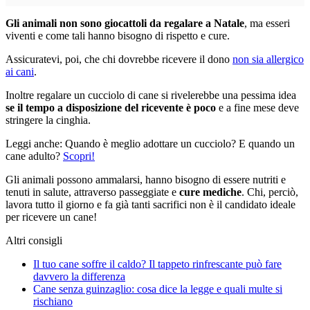
Gli animali non sono giocattoli da regalare a Natale
, ma esseri
viventi e come tali hanno bisogno di rispetto e cure.
Assicuratevi, poi, che chi dovrebbe ricevere il dono
non sia allergico
ai cani
.
Inoltre regalare un cucciolo di cane si rivelerebbe una pessima idea
se il tempo a disposizione del ricevente è poco
e a fine mese deve
stringere la cinghia.
Leggi anche: Quando è meglio adottare un cucciolo? E quando un
cane adulto?
Scopri!
Gli animali possono ammalarsi, hanno bisogno di essere nutriti e
tenuti in salute, attraverso passeggiate e
cure mediche
. Chi, perciò,
lavora tutto il giorno e fa già tanti sacrifici non è il candidato ideale
per ricevere un cane!
Altri consigli
Il tuo cane soffre il caldo? Il tappeto rinfrescante può fare
davvero la differenza
Cane senza guinzaglio: cosa dice la legge e quali multe si
rischiano