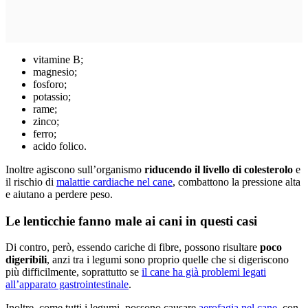
vitamine B;
magnesio;
fosforo;
potassio;
rame;
zinco;
ferro;
acido folico.
Inoltre agiscono sull’organismo
riducendo il livello di colesterolo
e
il rischio di
malattie cardiache nel cane
, combattono la pressione alta
e aiutano a perdere peso.
Le lenticchie fanno male ai cani in questi casi
Di contro, però, essendo cariche di fibre, possono risultare
poco
digeribili
, anzi tra i legumi sono proprio quelle che si digeriscono
più difficilmente, soprattutto se
il cane ha già problemi legati
all’apparato gastrointestinale
.
Inoltre, come tutti i legumi,
possono causare
aerofagia nel cane
, con