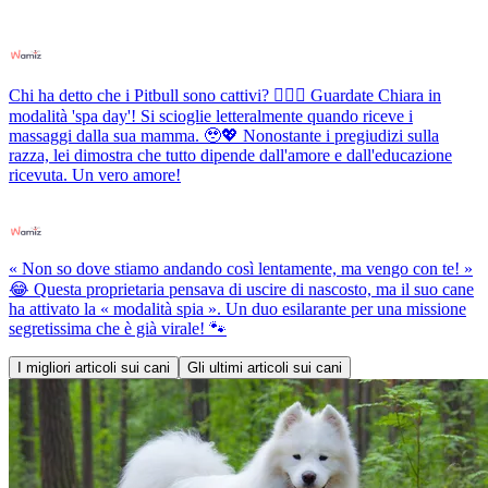
Chi ha detto che i Pitbull sono cattivi? 💆‍♀️✨ Guardate Chiara in
modalità 'spa day'! Si scioglie letteralmente quando riceve i
massaggi dalla sua mamma. 🥹💖 Nonostante i pregiudizi sulla
razza, lei dimostra che tutto dipende dall'amore e dall'educazione
ricevuta. Un vero amore!
« Non so dove stiamo andando così lentamente, ma vengo con te! »
😂 Questa proprietaria pensava di uscire di nascosto, ma il suo cane
ha attivato la « modalità spia ». Un duo esilarante per una missione
segretissima che è già virale! 🐾
I migliori articoli sui cani
Gli ultimi articoli sui cani