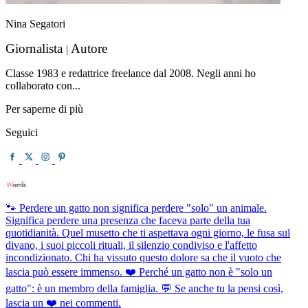
Nina Segatori
Giornalista
Autore
|
Classe 1983 e redattrice freelance dal 2008. Negli anni ho
collaborato con...
Per saperne di più
Seguici
🐾 Perdere un gatto non significa perdere "solo" un animale.
Significa perdere una presenza che faceva parte della tua
quotidianità. Quel musetto che ti aspettava ogni giorno, le fusa sul
divano, i suoi piccoli rituali, il silenzio condiviso e l'affetto
incondizionato. Chi ha vissuto questo dolore sa che il vuoto che
lascia può essere immenso. ❤️ Perché un gatto non è "solo un
gatto": è un membro della famiglia. 💬 Se anche tu la pensi così,
lascia un ❤️ nei commenti.