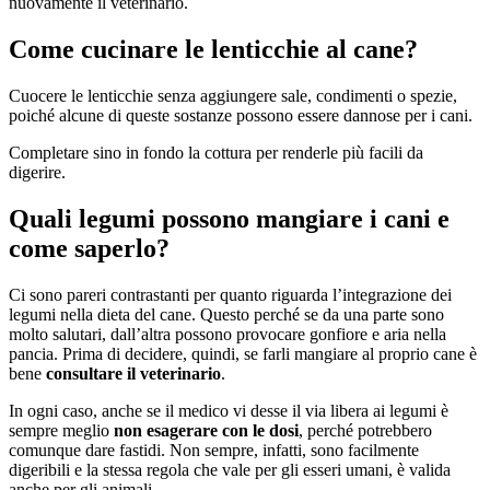
nuovamente il veterinario.
Come cucinare le lenticchie al cane?
Cuocere le lenticchie senza aggiungere sale, condimenti o spezie,
poiché alcune di queste sostanze possono essere dannose per i cani.
Completare sino in fondo la cottura per renderle più facili da
digerire.
Quali legumi possono mangiare i cani e
come saperlo?
Ci sono pareri contrastanti per quanto riguarda l’integrazione dei
legumi nella dieta del cane. Questo perché se da una parte sono
molto salutari, dall’altra possono provocare gonfiore e aria nella
pancia. Prima di decidere, quindi, se farli mangiare al proprio cane è
bene
consultare il veterinario
.
In ogni caso, anche se il medico vi desse il via libera ai legumi è
sempre meglio
non esagerare con le dosi
, perché potrebbero
comunque dare fastidi. Non sempre, infatti, sono facilmente
digeribili e la stessa regola che vale per gli esseri umani, è valida
anche per gli animali.