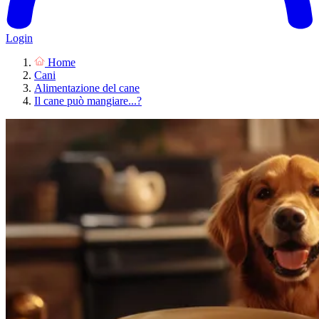
Login
Home
Cani
Alimentazione del cane
Il cane può mangiare...?