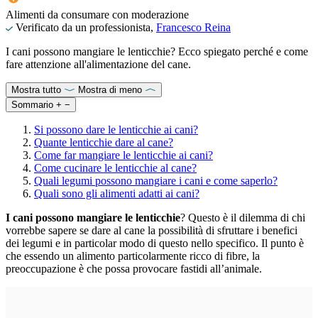
Alimenti da consumare con moderazione
Verificato da un professionista,
Francesco Reina
I cani possono mangiare le lenticchie? Ecco spiegato perché e come
fare attenzione all'alimentazione del cane.
Mostra tutto
Mostra di meno
Sommario
+
−
Si possono dare le lenticchie ai cani?
Quante lenticchie dare al cane?
Come far mangiare le lenticchie ai cani?
Come cucinare le lenticchie al cane?
Quali legumi possono mangiare i cani e come saperlo?
Quali sono gli alimenti adatti ai cani?
I cani possono mangiare le lenticchie
? Questo è il dilemma di chi
vorrebbe sapere se dare al cane la possibilità di sfruttare i benefici
dei legumi e in particolar modo di questo nello specifico. Il punto è
che essendo un alimento particolarmente ricco di fibre, la
preoccupazione è che possa provocare fastidi all’animale.