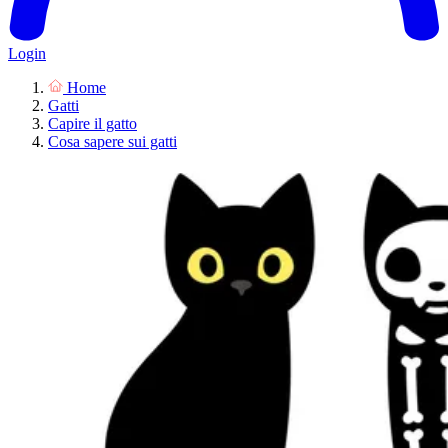
Login
Home
Gatti
Capire il gatto
Cosa sapere sui gatti