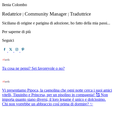
Ilenia Colombo
Redattrice
Community Manager
Traduttrice
|
|
Siciliana di origine e parigina di adozione, ho fatto della mia passi...
Per saperne di più
Seguici
Tu cosa ne pensi? Sei favorevole o no?
Vi presentiamo Pipoca, la cagnolina che ogni notte cerca i suoi amici
vitelli, Tiquinho e Princesa, per un pisolino in compagnia! 🥰 Non
importa quanto siano diversi, il loro legame è unico e dolcissimo.
Chi non vorrebbe un abbraccio così prima di dormire? ✨