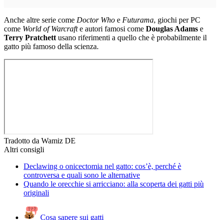
Anche altre serie come
Doctor Who
e
Futurama
, giochi per PC
come
World of Warcraft
e autori famosi come
Douglas Adams
e
Terry Pratchett
usano riferimenti a quello che è probabilmente il
gatto più famoso della scienza.
Tradotto da Wamiz DE
Altri consigli
Declawing o onicectomia nel gatto: cos’è, perché è
controversa e quali sono le alternative
Quando le orecchie si arricciano: alla scoperta dei gatti più
originali
Cosa sapere sui gatti