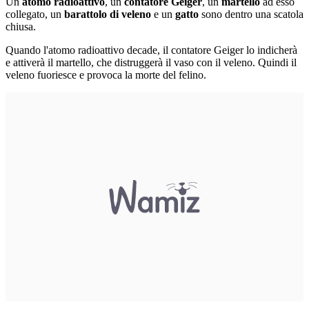
Un
atomo radioattivo
, un
contatore Geiger
, un
martello
ad esso
collegato, un
barattolo di veleno
e un
gatto
sono dentro una scatola
chiusa.
Quando l'atomo radioattivo decade, il contatore Geiger lo indicherà
e attiverà il martello, che distruggerà il vaso con il veleno. Quindi il
veleno fuoriesce e provoca la morte del felino.