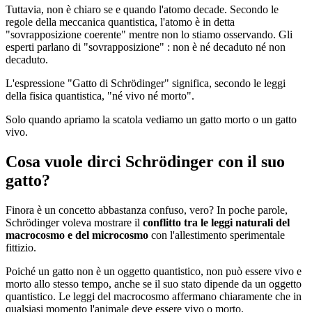
Tuttavia, non è chiaro se e quando l'atomo decade. Secondo le
regole della meccanica quantistica, l'atomo è in detta
"sovrapposizione coerente" mentre non lo stiamo osservando. Gli
esperti parlano di "sovrapposizione" : non è né decaduto né non
decaduto.
L'espressione "Gatto di Schrödinger" significa, secondo le leggi
della fisica quantistica, "né vivo né morto".
Solo quando apriamo la scatola vediamo un gatto morto o un gatto
vivo.
Cosa vuole dirci Schrödinger con il suo
gatto?
Finora è un concetto abbastanza confuso, vero? In poche parole,
Schrödinger voleva mostrare il
conflitto tra le leggi naturali del
macrocosmo e del microcosmo
con l'allestimento sperimentale
fittizio.
Poiché un gatto non è un oggetto quantistico, non può essere vivo e
morto allo stesso tempo, anche se il suo stato dipende da un oggetto
quantistico. Le leggi del macrocosmo affermano chiaramente che in
qualsiasi momento l'animale deve essere vivo o morto.