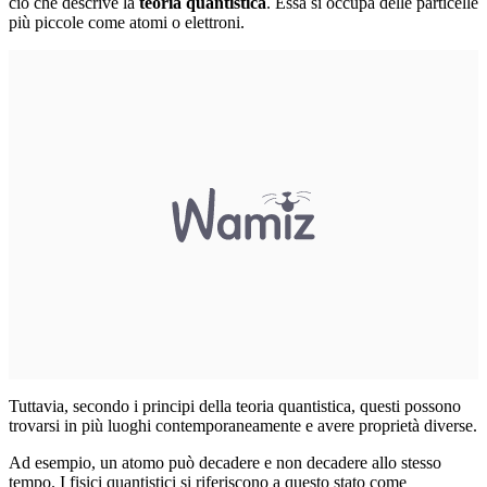
ciò che descrive la
teoria quantistica
. Essa si occupa delle particelle
più piccole come atomi o elettroni.
Tuttavia, secondo i principi della teoria quantistica, questi possono
trovarsi in più luoghi contemporaneamente e avere proprietà diverse.
Ad esempio, un atomo può decadere e non decadere allo stesso
tempo. I fisici quantistici si riferiscono a questo stato come