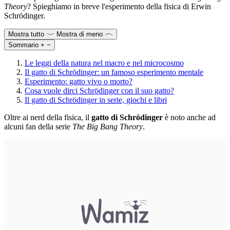
Theory
? Spieghiamo in breve l'esperimento della fisica di Erwin
Schrödinger.
Mostra tutto
Mostra di meno
Sommario
+
−
Le leggi della natura nel macro e nel microcosmo
Il gatto di Schrödinger: un famoso esperimento mentale
Esperimento: gatto vivo o morto?
Cosa vuole dirci Schrödinger con il suo gatto?
Il gatto di Schrödinger in serie, giochi e libri
Oltre ai nerd della fisica, il
gatto di Schrödinger
è noto anche ad
alcuni fan della serie
The Big Bang Theory
.