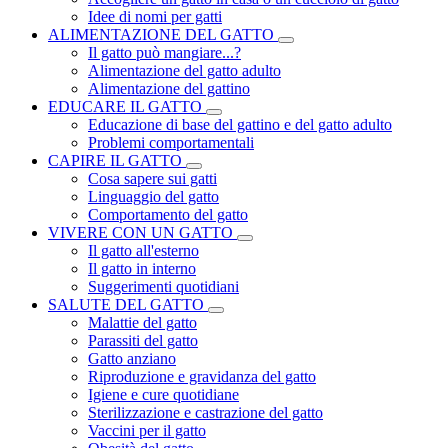
Idee di nomi per gatti
ALIMENTAZIONE DEL GATTO
Il gatto può mangiare...?
Alimentazione del gatto adulto
Alimentazione del gattino
EDUCARE IL GATTO
Educazione di base del gattino e del gatto adulto
Problemi comportamentali
CAPIRE IL GATTO
Cosa sapere sui gatti
Linguaggio del gatto
Comportamento del gatto
VIVERE CON UN GATTO
Il gatto all'esterno
Il gatto in interno
Suggerimenti quotidiani
SALUTE DEL GATTO
Malattie del gatto
Parassiti del gatto
Gatto anziano
Riproduzione e gravidanza del gatto
Igiene e cure quotidiane
Sterilizzazione e castrazione del gatto
Vaccini per il gatto