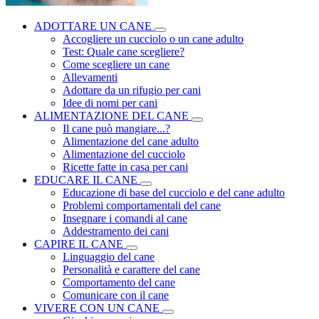
ADOTTARE UN CANE
Accogliere un cucciolo o un cane adulto
Test: Quale cane scegliere?
Come scegliere un cane
Allevamenti
Adottare da un rifugio per cani
Idee di nomi per cani
ALIMENTAZIONE DEL CANE
Il cane può mangiare...?
Alimentazione del cane adulto
Alimentazione del cucciolo
Ricette fatte in casa per cani
EDUCARE IL CANE
Educazione di base del cucciolo e del cane adulto
Problemi comportamentali del cane
Insegnare i comandi al cane
Addestramento dei cani
CAPIRE IL CANE
Linguaggio del cane
Personalità e carattere del cane
Comportamento del cane
Comunicare con il cane
VIVERE CON UN CANE