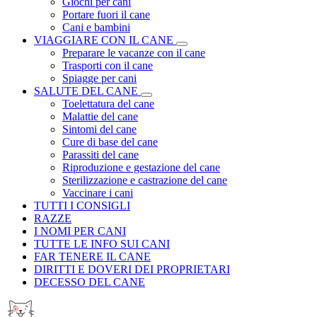
Giochi per cani
Portare fuori il cane
Cani e bambini
VIAGGIARE CON IL CANE
Preparare le vacanze con il cane
Trasporti con il cane
Spiagge per cani
SALUTE DEL CANE
Toelettatura del cane
Malattie del cane
Sintomi del cane
Cure di base del cane
Parassiti del cane
Riproduzione e gestazione del cane
Sterilizzazione e castrazione del cane
Vaccinare i cani
TUTTI I CONSIGLI
RAZZE
I NOMI PER CANI
TUTTE LE INFO SUI CANI
FAR TENERE IL CANE
DIRITTI E DOVERI DEI PROPRIETARI
DECESSO DEL CANE