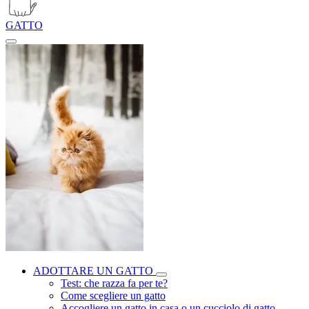
GATTO
ADOTTARE UN GATTO
Test: che razza fa per te?
Come scegliere un gatto
Accogliere un gatto in casa o un cucciolo di gatto