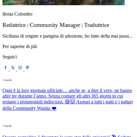
Ilenia Colombo
Redattrice
Community Manager
Traduttrice
|
|
Siciliana di origine e parigina di adozione, ho fatto della mia passi...
Per saperne di più
Seguici
Oggi è la loro giornata ufficiale… anche se, a dire il vero, ne hanno
altre tre durante l’anno. Senza contare gli altri 365 giorni in cui
restano i protagonisti indiscussi. 😅🐱 Auguri a tutti i gatti e i gattari
della Community Wamiz ❤️