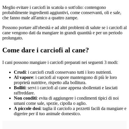
Meglio evitare i carciofi in scatola o sott'olio: contengono
probabilmente ingredienti aggiuntivi, come conservanti, oli e sale,
che fanno male all'amico a quattro zampe.
Possono portare all'obesità e ad altri problemi di salute se i carciofi al
cane vengono dati da mangiare in grandi quantità e per un periodo
prolungato.
Come dare i carciofi al cane?
I cani possono mangiare i carciofi preparati nei seguenti 3 modi:
Crudi
: i carciofi crudi conservano tutti i loro nutrienti.
Al vapore
: i carciofi al vapore mantengono di più le loro
proprietà nutritive, rispetto alla bollitura.
Bolliti
: servi i carciofi al cane appena sbollentati e lasciati
raffreddare.
Non conditi
: evita di aggiungere i condimenti tipici di noi
umani come sale, spezie, cipolla o aglio.
A piccole dosi
: taglia il carciofo a pezzetti facili da mangiare e
digerire per il tuo animale domestico.