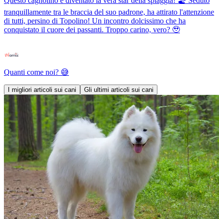
Questo cagnolino è diventato la vera star della spiaggia! 🏖️ Seduto
tranquillamente tra le braccia del suo padrone, ha attirato l'attenzione
di tutti, persino di Topolino! Un incontro dolcissimo che ha
conquistato il cuore dei passanti. Troppo carino, vero? 🥹
Quanti come noi? 😅
I migliori articoli sui cani
Gli ultimi articoli sui cani