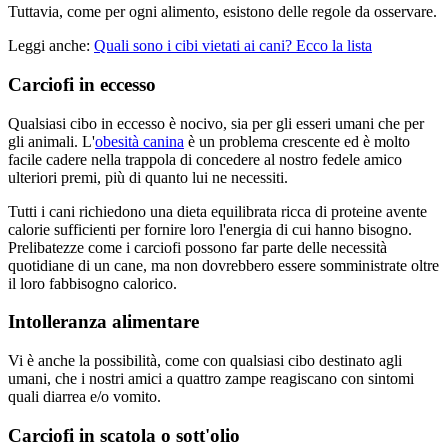
Tuttavia, come per ogni alimento, esistono delle regole da osservare.
Leggi anche:
Quali sono i cibi vietati ai cani? Ecco la lista
Carciofi in eccesso
Qualsiasi cibo in eccesso è nocivo, sia per gli esseri umani che per
gli animali. L'
obesità canina
è un problema crescente ed è molto
facile cadere nella trappola di concedere al nostro fedele amico
ulteriori premi, più di quanto lui ne necessiti.
Tutti i cani richiedono una dieta equilibrata ricca di proteine ​​avente
calorie sufficienti per fornire loro l'energia di cui hanno bisogno.
Prelibatezze come i carciofi possono far parte delle necessità
quotidiane di un cane, ma non dovrebbero essere somministrate oltre
il loro fabbisogno calorico.
Intolleranza alimentare
Vi è anche la possibilità, come con qualsiasi cibo destinato agli
umani, che i nostri amici a quattro zampe reagiscano con sintomi
quali diarrea e/o vomito.
Carciofi in scatola o sott'olio