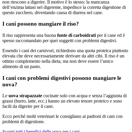
non riescono a digerire. Il motivo è lo stesso: la mancanza
dell’enzima lattasi nel digerente, impedisce la corretta digestione di
questo zucchero, diventando causa di diarrea nel cane.
I cani possono mangiare il riso?
Il riso rappresenta una buona
fonte di carboidrati
per il cane ed è
spesso raccomandato per quei soggetti con problemi digestivi.
Essendo i cani dei carnivori, richiedono una quota proteica piuttosto
elevata che deve necessariamente derivare da altri cibi. Il riso è un
ottimo complemento nella dieta, ma non deve essere l’unico
alimento di un pasto.
I cani con problemi digestivi possono mangiare le
uova?
Le
uova strapazzate
cucinate solo con acqua e senza l’aggiunta di
grassi (burro, latte, ecc.) hanno un elevato tenore proteico e sono
facili da digerire per il cane.
Ecco perché molti veterinari le consigliano ai padroni di cani con
problemi di digestione.
Scopri tutti i benefici delle uova per i cani