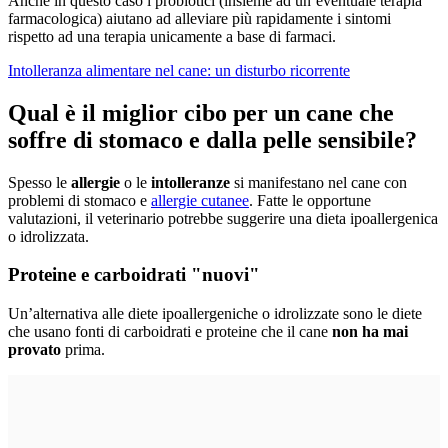
Anche in questo caso i probiotici (insieme ad un’eventuale terapia
farmacologica) aiutano ad alleviare più rapidamente i sintomi
rispetto ad una terapia unicamente a base di farmaci.
Intolleranza alimentare nel cane: un disturbo ricorrente
Qual è il miglior cibo per un cane che
soffre di stomaco e dalla pelle sensibile?
Spesso le
allergie
o le
intolleranze
si manifestano nel cane con
problemi di stomaco e
allergie cutanee
. Fatte le opportune
valutazioni, il veterinario potrebbe suggerire una dieta ipoallergenica
o idrolizzata.
Proteine e carboidrati "nuovi"
Un’alternativa alle diete ipoallergeniche o idrolizzate sono le diete
che usano fonti di carboidrati e proteine che il cane
non ha mai
provato
prima.