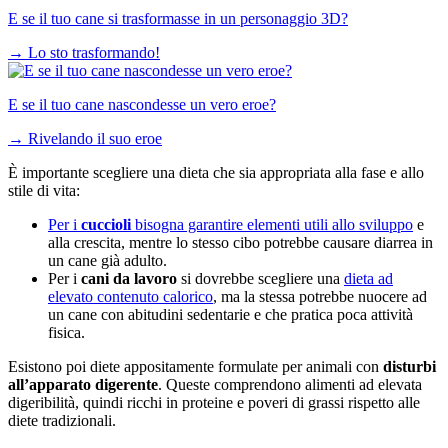
E se il tuo cane si trasformasse in un personaggio 3D?
→
Lo sto trasformando!
E se il tuo cane nascondesse un vero eroe?
→
Rivelando il suo eroe
È importante scegliere una dieta che sia appropriata alla fase e allo
stile di vita:
Per i
cuccioli
bisogna garantire elementi utili allo sviluppo
e
alla crescita, mentre lo stesso cibo potrebbe causare diarrea in
un cane già adulto.
Per i
cani da lavoro
si dovrebbe scegliere una
dieta ad
elevato contenuto calorico
, ma la stessa potrebbe nuocere ad
un cane con abitudini sedentarie e che pratica poca attività
fisica.
Esistono poi diete appositamente formulate per animali con
disturbi
all’apparato digerente
. Queste comprendono alimenti ad elevata
digeribilità, quindi ricchi in proteine e poveri di grassi rispetto alle
diete tradizionali.