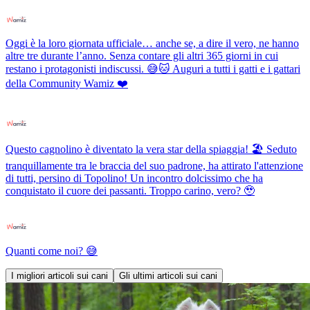
Oggi è la loro giornata ufficiale… anche se, a dire il vero, ne hanno
altre tre durante l’anno. Senza contare gli altri 365 giorni in cui
restano i protagonisti indiscussi. 😅🐱 Auguri a tutti i gatti e i gattari
della Community Wamiz ❤️
Questo cagnolino è diventato la vera star della spiaggia! 🏖️ Seduto
tranquillamente tra le braccia del suo padrone, ha attirato l'attenzione
di tutti, persino di Topolino! Un incontro dolcissimo che ha
conquistato il cuore dei passanti. Troppo carino, vero? 🥹
Quanti come noi? 😅
I migliori articoli sui cani
Gli ultimi articoli sui cani