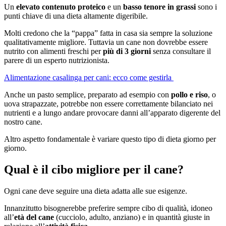
Un
elevato contenuto proteico
e un
basso tenore in grassi
sono i
punti chiave di una dieta altamente digeribile.
Molti credono che la “pappa” fatta in casa sia sempre la soluzione
qualitativamente migliore. Tuttavia un cane non dovrebbe essere
nutrito con alimenti freschi per
più di 3 giorni
senza consultare il
parere di un esperto nutrizionista.
Alimentazione casalinga per cani: ecco come gestirla
Anche un pasto semplice, preparato ad esempio con
pollo e riso
, o
uova strapazzate, potrebbe non essere correttamente bilanciato nei
nutrienti e a lungo andare provocare danni all’apparato digerente del
nostro cane.
Altro aspetto fondamentale è variare questo tipo di dieta giorno per
giorno.
Qual è il cibo migliore per il cane?
Ogni cane deve seguire una dieta adatta alle sue esigenze.
Innanzitutto bisognerebbe preferire sempre cibo di qualità, idoneo
all’
età del cane
(cucciolo, adulto, anziano) e in quantità giuste in