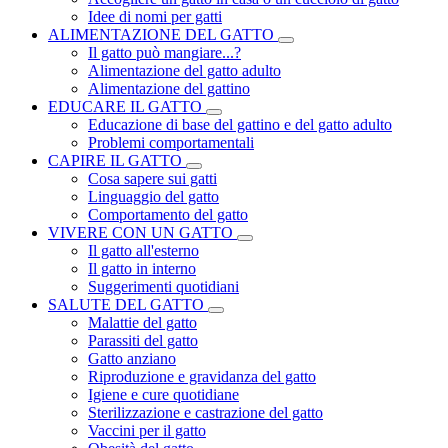
Idee di nomi per gatti
ALIMENTAZIONE DEL GATTO
Il gatto può mangiare...?
Alimentazione del gatto adulto
Alimentazione del gattino
EDUCARE IL GATTO
Educazione di base del gattino e del gatto adulto
Problemi comportamentali
CAPIRE IL GATTO
Cosa sapere sui gatti
Linguaggio del gatto
Comportamento del gatto
VIVERE CON UN GATTO
Il gatto all'esterno
Il gatto in interno
Suggerimenti quotidiani
SALUTE DEL GATTO
Malattie del gatto
Parassiti del gatto
Gatto anziano
Riproduzione e gravidanza del gatto
Igiene e cure quotidiane
Sterilizzazione e castrazione del gatto
Vaccini per il gatto