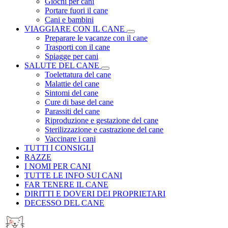
Giochi per cani
Portare fuori il cane
Cani e bambini
VIAGGIARE CON IL CANE
Preparare le vacanze con il cane
Trasporti con il cane
Spiagge per cani
SALUTE DEL CANE
Toelettatura del cane
Malattie del cane
Sintomi del cane
Cure di base del cane
Parassiti del cane
Riproduzione e gestazione del cane
Sterilizzazione e castrazione del cane
Vaccinare i cani
TUTTI I CONSIGLI
RAZZE
I NOMI PER CANI
TUTTE LE INFO SUI CANI
FAR TENERE IL CANE
DIRITTI E DOVERI DEI PROPRIETARI
DECESSO DEL CANE