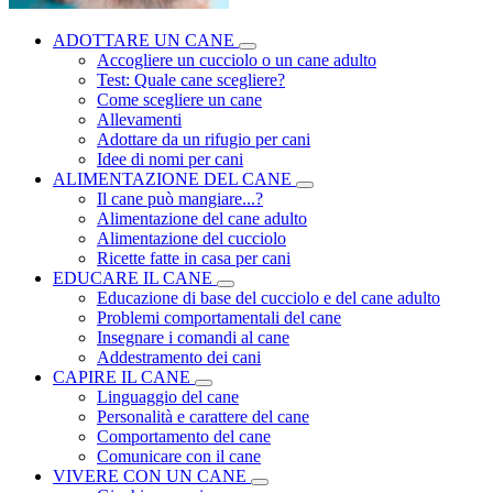
ADOTTARE UN CANE
Accogliere un cucciolo o un cane adulto
Test: Quale cane scegliere?
Come scegliere un cane
Allevamenti
Adottare da un rifugio per cani
Idee di nomi per cani
ALIMENTAZIONE DEL CANE
Il cane può mangiare...?
Alimentazione del cane adulto
Alimentazione del cucciolo
Ricette fatte in casa per cani
EDUCARE IL CANE
Educazione di base del cucciolo e del cane adulto
Problemi comportamentali del cane
Insegnare i comandi al cane
Addestramento dei cani
CAPIRE IL CANE
Linguaggio del cane
Personalità e carattere del cane
Comportamento del cane
Comunicare con il cane
VIVERE CON UN CANE