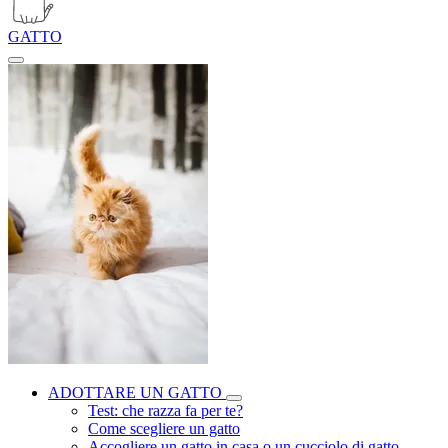
GATTO
ADOTTARE UN GATTO
Test: che razza fa per te?
Come scegliere un gatto
Accogliere un gatto in casa o un cucciolo di gatto