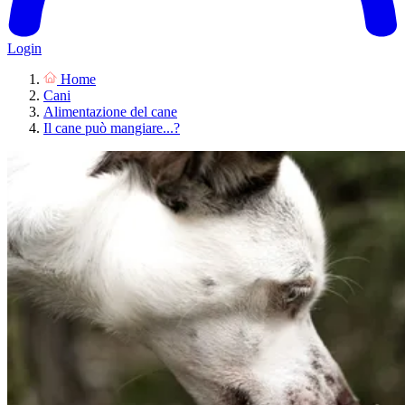
Login
Home
Cani
Alimentazione del cane
Il cane può mangiare...?