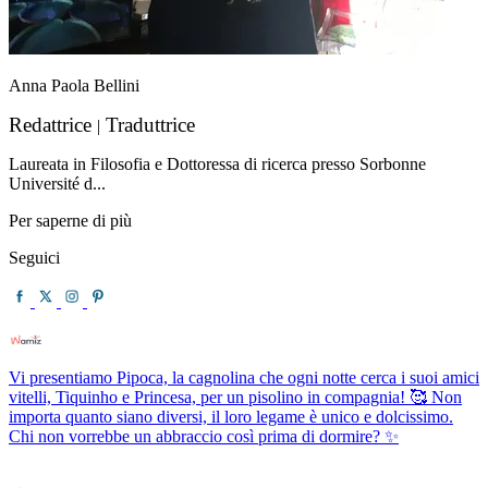
Anna Paola Bellini
Redattrice
Traduttrice
|
Laureata in Filosofia e Dottoressa di ricerca presso Sorbonne
Université d...
Per saperne di più
Seguici
Vi presentiamo Pipoca, la cagnolina che ogni notte cerca i suoi amici
vitelli, Tiquinho e Princesa, per un pisolino in compagnia! 🥰 Non
importa quanto siano diversi, il loro legame è unico e dolcissimo.
Chi non vorrebbe un abbraccio così prima di dormire? ✨