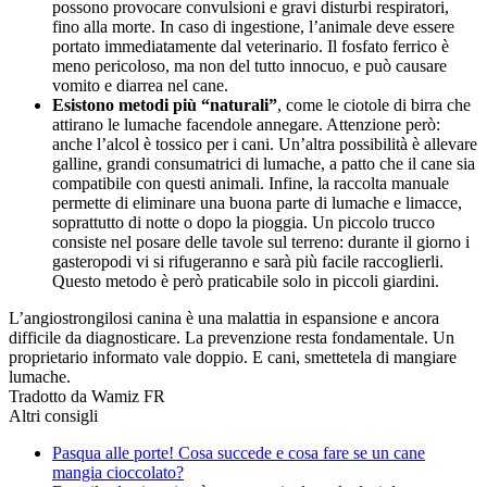
possono provocare convulsioni e gravi disturbi respiratori,
fino alla morte. In caso di ingestione, l’animale deve essere
portato immediatamente dal veterinario. Il fosfato ferrico è
meno pericoloso, ma non del tutto innocuo, e può causare
vomito e diarrea nel cane.
Esistono metodi più “naturali”
, come le ciotole di birra che
attirano le lumache facendole annegare. Attenzione però:
anche l’alcol è tossico per i cani. Un’altra possibilità è allevare
galline, grandi consumatrici di lumache, a patto che il cane sia
compatibile con questi animali. Infine, la raccolta manuale
permette di eliminare una buona parte di lumache e limacce,
soprattutto di notte o dopo la pioggia. Un piccolo trucco
consiste nel posare delle tavole sul terreno: durante il giorno i
gasteropodi vi si rifugeranno e sarà più facile raccoglierli.
Questo metodo è però praticabile solo in piccoli giardini.
L’angiostrongilosi canina è una malattia in espansione e ancora
difficile da diagnosticare. La prevenzione resta fondamentale. Un
proprietario informato vale doppio. E cani, smettetela di mangiare
lumache.
Tradotto da Wamiz FR
Altri consigli
Pasqua alle porte! Cosa succede e cosa fare se un cane
mangia cioccolato?