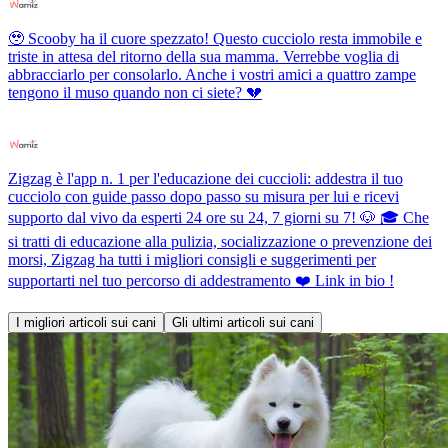
🥹 Scooby ha il cuore spezzato! Questo cucciolo resta immobile e
triste in attesa del ritorno della sua mamma. Verrebbe voglia di
abbracciarlo per consolarlo. Anche i vostri amici a quattro zampe
tengono il muso quando non ci siete? 💔
Zigzag è l'app n. 1 per l'educazione dei cuccioli: addestra il tuo
cucciolo con guide passo dopo passo su misura per lui e ricevi
supporto dal vivo da esperti 24 ore su 24, 7 giorni su 7! 🐶 🎓 Che
si tratti di educazione alla pulizia, socializzazione o prevenzione dei
morsi, Zigzag ha tutti i migliori consigli e suggerimenti per
supportarti nel tuo percorso di addestramento ❤️ Link in bio !
I migliori articoli sui cani
Gli ultimi articoli sui cani