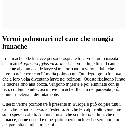
Vermi polmonari nel cane che mangia
lumache
Le lumache e le limacce possono ospitare le larve di un parassita
chiamato
Angiostrongylus
vasorum
. Una volta ingerite dal cane
insieme alla lumaca, le larve si trasformano in vermi adulti che
vivono nel cuore e nell’arteria polmonare. Qui depongono le uova,
che a loro volta diventano larve nei polmoni. Queste risalgono lungo
la trachea fino alla bocca, vengono ingerite e poi eliminate con le
feci, contaminando così nuove lumache. Il ciclo del parassita può
quindi ripetersi indefinitamente.
Questo verme polmonare è presente in Europa e può colpire tutti i
cani che hanno accesso all’esterno. Anche le volpi e altri canidi ne
sono spesso colpiti. Alcuni animali che si nutrono di lumache o
limacce, come uccelli e rane, potrebbero anch’essi essere portatori
del parassita e infettare i cani.