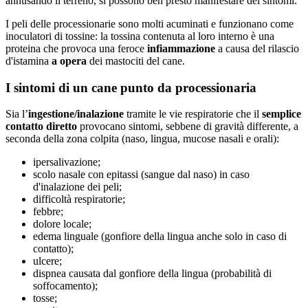
annusando il terreno, si possono ben presto manifestare dei sintomi.
I peli delle processionarie sono molti acuminati e funzionano come
inoculatori di tossine: la tossina contenuta al loro interno è una
proteina che provoca una feroce
infiammazione
a causa del rilascio
d'istamina
a opera
dei mastociti del cane.
I sintomi di un cane punto da processionaria
Sia l’
ingestione/inalazione
tramite le vie respiratorie che il
semplice
contatto diretto
provocano sintomi, sebbene di gravità differente, a
seconda della zona colpita (naso, lingua, mucose nasali e orali):
ipersalivazione;
scolo nasale con epitassi (sangue dal naso) in caso
d'inalazione dei peli;
difficoltà respiratorie;
febbre;
dolore locale;
edema linguale (gonfiore della lingua anche solo in caso di
contatto);
ulcere;
dispnea causata dal gonfiore della lingua (probabilità di
soffocamento);
tosse;