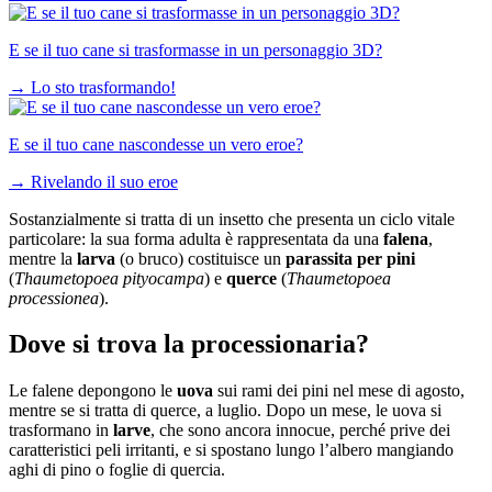
E se il tuo cane si trasformasse in un personaggio 3D?
→
Lo sto trasformando!
E se il tuo cane nascondesse un vero eroe?
→
Rivelando il suo eroe
Sostanzialmente si tratta di un insetto che presenta un ciclo vitale
particolare: la sua forma adulta è rappresentata da una
falena
,
mentre la
larva
(o bruco) costituisce un
parassita per pini
(
Thaumetopoea pityocampa
) e
querce
(
Thaumetopoea
processionea
).
Dove si trova la processionaria?
Le falene depongono le
uova
sui rami dei pini nel mese di agosto,
mentre se si tratta di querce, a luglio. Dopo un mese, le uova si
trasformano in
larve
, che sono ancora innocue, perché prive dei
caratteristici peli irritanti, e si spostano lungo l’albero mangiando
aghi di pino o foglie di quercia.