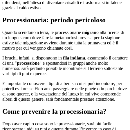
difendersi, nell’attesa di diventare crisalidi e trasformarsi in falene
grazie al caldo estivo.
Processionaria: periodo pericoloso
Quando scendono a terra, le processionarie
migrano
alla ricerca di
un luogo sicuro dove fare la metamorfosi prevista per la stagione
estiva: tale migrazione avviene durante tutta la primavera ed è il
motivo per cui vengono chiamate così.
I bruchi, infatti, si dispongono in
fila indiana
, assumendo il carattere
di una "
processione
" e spostandosi in gruppi anche molto
numerosi: sarà pertanto possibile incontrarle sul terreno sottostante
vari tipi di pini e querce.
È importante conoscere i tipi di alberi su cui si può incontrare, per
poterli evitare: se Fido ama passeggiare nelle pinete o in parchi dove
ci sono querce, o la vegetazione del luogo in cui vive comprende
alberi di questo genere, sarà fondamentale prestare attenzione.
Come prevenire la processionaria?
Dopo aver capito cosa sono le processionarie, sarà più facile
riconoscere i nidi su pini e querce durante l’inverno: in caso di