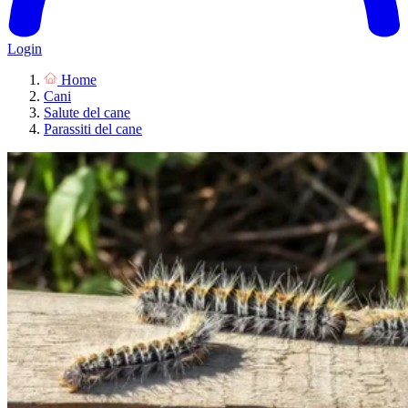
Login
Home
Cani
Salute del cane
Parassiti del cane