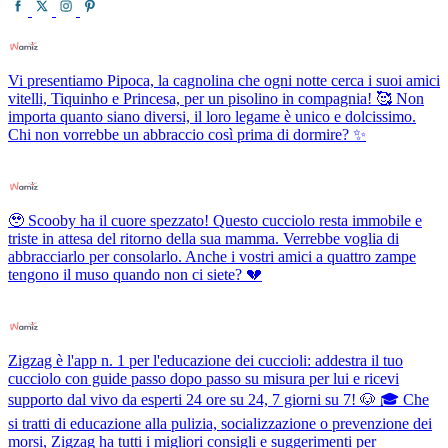
Vi presentiamo Pipoca, la cagnolina che ogni notte cerca i suoi amici
vitelli, Tiquinho e Princesa, per un pisolino in compagnia! 🥰 Non
importa quanto siano diversi, il loro legame è unico e dolcissimo.
Chi non vorrebbe un abbraccio così prima di dormire? ✨
🥹 Scooby ha il cuore spezzato! Questo cucciolo resta immobile e
triste in attesa del ritorno della sua mamma. Verrebbe voglia di
abbracciarlo per consolarlo. Anche i vostri amici a quattro zampe
tengono il muso quando non ci siete? 💔
Zigzag è l'app n. 1 per l'educazione dei cuccioli: addestra il tuo
cucciolo con guide passo dopo passo su misura per lui e ricevi
supporto dal vivo da esperti 24 ore su 24, 7 giorni su 7! 🐶 🎓 Che
si tratti di educazione alla pulizia, socializzazione o prevenzione dei
morsi, Zigzag ha tutti i migliori consigli e suggerimenti per