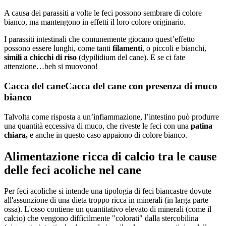
A causa dei parassiti a volte le feci possono sembrare di colore
bianco, ma mantengono in effetti il loro colore originario.
I parassiti intestinali che comunemente giocano quest’effetto
possono essere lunghi, come tanti
filamenti
, o piccoli e bianchi,
simili a chicchi di riso
(dypilidium del cane). E se ci fate
attenzione…beh si muovono!
Cacca del cane
Cacca del cane con presenza di muco
bianco
Talvolta come risposta a un’infiammazione, l’intestino può produrre
una quantità eccessiva di muco, che riveste le feci con una
patina
chiara,
e anche in questo caso appaiono di colore bianco.
Alimentazione ricca di calcio tra le cause
delle feci acoliche nel cane
Per feci acoliche si intende una tipologia di feci biancastre dovute
all'assunzione di una dieta troppo ricca in minerali (in larga parte
ossa). L'osso contiene un quantitativo elevato di minerali (come il
calcio) che vengono difficilmente "colorati" dalla stercobilina