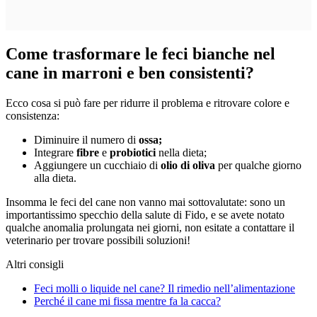
Come trasformare le feci bianche nel
cane in marroni e ben consistenti?
Ecco cosa si può fare per ridurre il problema e ritrovare colore e
consistenza:
Diminuire il numero di
ossa;
Integrare
fibre
e
probiotici
nella dieta;
Aggiungere un cucchiaio di
olio di oliva
per qualche giorno
alla dieta.
Insomma le feci del cane non vanno mai sottovalutate: sono un
importantissimo specchio della salute di Fido, e se avete notato
qualche anomalia prolungata nei giorni, non esitate a contattare il
veterinario per trovare possibili soluzioni!
Altri consigli
Feci molli o liquide nel cane? Il rimedio nell’alimentazione
Perché il cane mi fissa mentre fa la cacca?