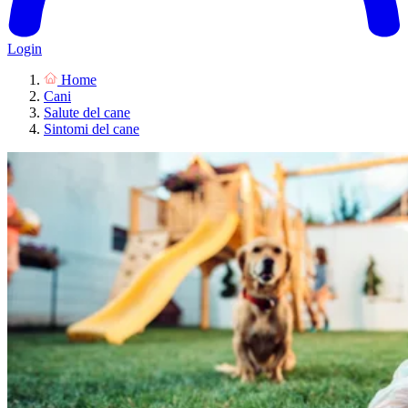
Login
Home
Cani
Salute del cane
Sintomi del cane