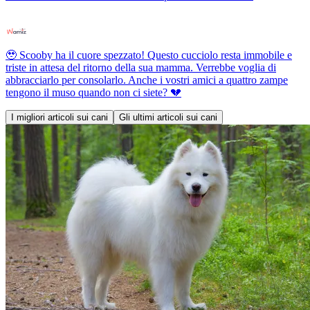
🥹 Scooby ha il cuore spezzato! Questo cucciolo resta immobile e
triste in attesa del ritorno della sua mamma. Verrebbe voglia di
abbracciarlo per consolarlo. Anche i vostri amici a quattro zampe
tengono il muso quando non ci siete? 💔
I migliori articoli sui cani
Gli ultimi articoli sui cani