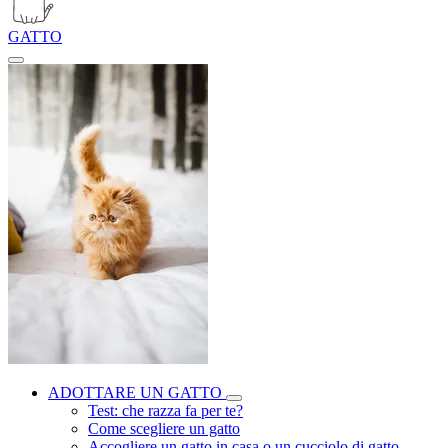
GATTO
ADOTTARE UN GATTO
Test: che razza fa per te?
Come scegliere un gatto
Accogliere un gatto in casa o un cucciolo di gatto