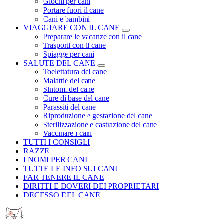
Giochi per cani
Portare fuori il cane
Cani e bambini
VIAGGIARE CON IL CANE
Preparare le vacanze con il cane
Trasporti con il cane
Spiagge per cani
SALUTE DEL CANE
Toelettatura del cane
Malattie del cane
Sintomi del cane
Cure di base del cane
Parassiti del cane
Riproduzione e gestazione del cane
Sterilizzazione e castrazione del cane
Vaccinare i cani
TUTTI I CONSIGLI
RAZZE
I NOMI PER CANI
TUTTE LE INFO SUI CANI
FAR TENERE IL CANE
DIRITTI E DOVERI DEI PROPRIETARI
DECESSO DEL CANE