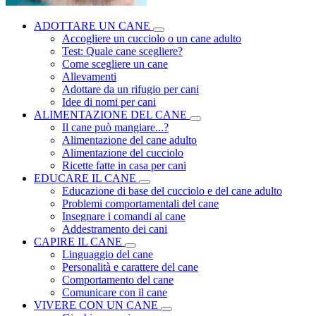
ADOTTARE UN CANE
Accogliere un cucciolo o un cane adulto
Test: Quale cane scegliere?
Come scegliere un cane
Allevamenti
Adottare da un rifugio per cani
Idee di nomi per cani
ALIMENTAZIONE DEL CANE
Il cane può mangiare...?
Alimentazione del cane adulto
Alimentazione del cucciolo
Ricette fatte in casa per cani
EDUCARE IL CANE
Educazione di base del cucciolo e del cane adulto
Problemi comportamentali del cane
Insegnare i comandi al cane
Addestramento dei cani
CAPIRE IL CANE
Linguaggio del cane
Personalità e carattere del cane
Comportamento del cane
Comunicare con il cane
VIVERE CON UN CANE