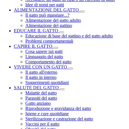
Idee di nomi per gatti
ALIMENTAZIONE DEL GATTO
Il gatto può mangiare...?
Alimentazione del gatto adulto
Alimentazione del gattino
EDUCARE IL GATTO
Educazione di base del gattino e del gatto adulto
Problemi comportamentali
CAPIRE IL GATTO
Cosa sapere sui gatti
Linguaggio del gatto
Comportamento del gatto
VIVERE CON UN GATTO
Il gatto all'esterno
Il gatto in interno
Suggerimenti quotidiani
SALUTE DEL GATTO
Malattie del gatto
Parassiti del gatto
Gatto anziano
Riproduzione e gravidanza del gatto
Igiene e cure quotidiane
Sterilizzazione e castrazione del gatto
Vaccini per il gatto