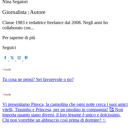
Nina Segatori
Giornalista
Autore
|
Classe 1983 e redattrice freelance dal 2008. Negli anni ho
collaborato con...
Per saperne di più
Seguici
Tu cosa ne pensi? Sei favorevole o no?
Vi presentiamo Pipoca, la cagnolina che ogni notte cerca i suoi amici
vitelli, Tiquinho e Princesa, per un pisolino in compagnia! 🥰 Non
importa quanto siano diversi, il loro legame è unico e dolcissimo.
Chi non vorrebbe un abbraccio così prima di dormire? ✨