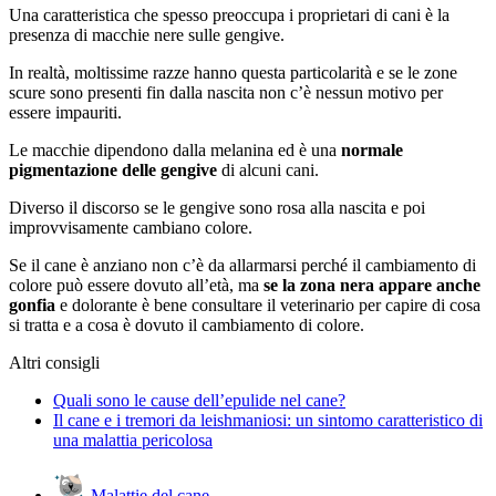
Una caratteristica che spesso preoccupa i proprietari di cani è la
presenza di macchie nere sulle gengive.
In realtà, moltissime razze hanno questa particolarità e se le zone
scure sono presenti fin dalla nascita non c’è nessun motivo per
essere impauriti.
Le macchie dipendono dalla melanina ed è una
normale
pigmentazione delle gengive
di alcuni cani.
Diverso il discorso se le gengive sono rosa alla nascita e poi
improvvisamente cambiano colore.
Se il cane è anziano non c’è da allarmarsi perché il cambiamento di
colore può essere dovuto all’età, ma
se la zona nera appare anche
gonfia
e dolorante è bene consultare il veterinario per capire di cosa
si tratta e a cosa è dovuto il cambiamento di colore.
Altri consigli
Quali sono le cause dell’epulide nel cane?
Il cane e i tremori da leishmaniosi: un sintomo caratteristico di
una malattia pericolosa
Malattie del cane