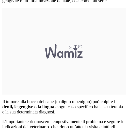
gengivite o un’infiammazione dentale, così come più serie.
Il tumore alla bocca del cane (maligno o benigno) può colpire i
denti, le gengive o la lingua
e ogni caso specifico ha la sua terapia
e la sua determinata diagnosi.
L’importante è riconoscere tempestivamente il problema e seguire le
indicazioni del veterinario, che, dopo un’attenta visita e tutti gli