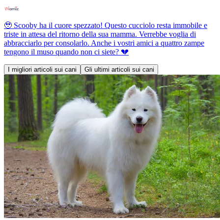
🥹 Scooby ha il cuore spezzato! Questo cucciolo resta immobile e
triste in attesa del ritorno della sua mamma. Verrebbe voglia di
abbracciarlo per consolarlo. Anche i vostri amici a quattro zampe
tengono il muso quando non ci siete? 💔
I migliori articoli sui cani
Gli ultimi articoli sui cani