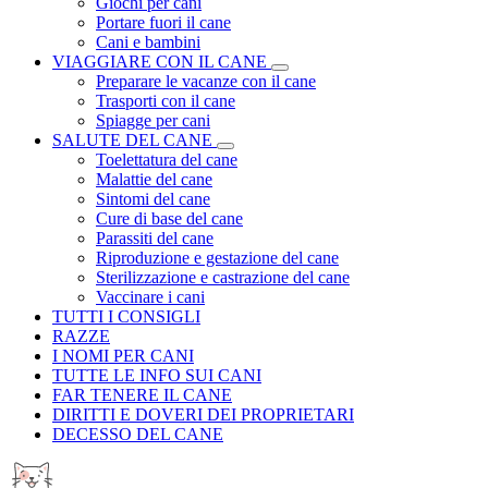
Giochi per cani
Portare fuori il cane
Cani e bambini
VIAGGIARE CON IL CANE
Preparare le vacanze con il cane
Trasporti con il cane
Spiagge per cani
SALUTE DEL CANE
Toelettatura del cane
Malattie del cane
Sintomi del cane
Cure di base del cane
Parassiti del cane
Riproduzione e gestazione del cane
Sterilizzazione e castrazione del cane
Vaccinare i cani
TUTTI I CONSIGLI
RAZZE
I NOMI PER CANI
TUTTE LE INFO SUI CANI
FAR TENERE IL CANE
DIRITTI E DOVERI DEI PROPRIETARI
DECESSO DEL CANE