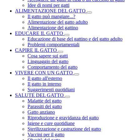
Idee di nomi per gatti
ALIMENTAZIONE DEL GATTO
Il gatto può mangiare...?
Alimentazione del gatto adulto
Alimentazione del gattino
EDUCARE IL GATTO
Educazione di base del gattino e del gatto adulto
Problemi comportamentali
CAPIRE IL GATTO
Cosa sapere sui gatti
Linguaggio del gatto
Comportamento del gatto
VIVERE CON UN GATTO
Il gatto all'esterno
Il gatto in interno
Suggerimenti quotidiani
SALUTE DEL GATTO
Malattie del gatto
Parassiti del gatto
Gatto anziano
Riproduzione e gravidanza del gatto
Igiene e cure quotidiane
Sterilizzazione e castrazione del gatto
Vaccini per il gatto