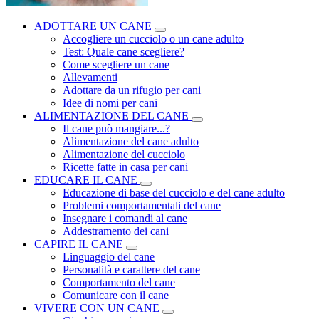
ADOTTARE UN CANE
Accogliere un cucciolo o un cane adulto
Test: Quale cane scegliere?
Come scegliere un cane
Allevamenti
Adottare da un rifugio per cani
Idee di nomi per cani
ALIMENTAZIONE DEL CANE
Il cane può mangiare...?
Alimentazione del cane adulto
Alimentazione del cucciolo
Ricette fatte in casa per cani
EDUCARE IL CANE
Educazione di base del cucciolo e del cane adulto
Problemi comportamentali del cane
Insegnare i comandi al cane
Addestramento dei cani
CAPIRE IL CANE
Linguaggio del cane
Personalità e carattere del cane
Comportamento del cane
Comunicare con il cane
VIVERE CON UN CANE