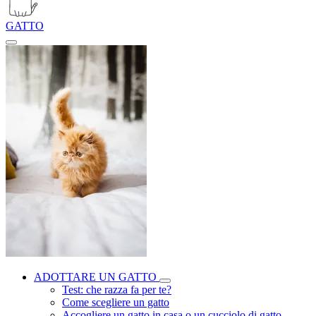
GATTO
ADOTTARE UN GATTO
Test: che razza fa per te?
Come scegliere un gatto
Accogliere un gatto in casa o un cucciolo di gatto