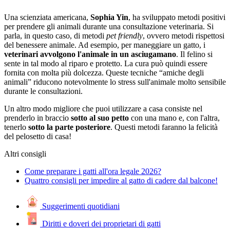
Una scienziata americana,
Sophia Yin
, ha sviluppato metodi positivi
per prendere gli animali durante una consultazione veterinaria. Si
parla, in questo caso, di metodi
pet friendly
, ovvero metodi rispettosi
del benessere animale. Ad esempio, per maneggiare un gatto, i
veterinari avvolgono l'animale in un asciugamano
. Il felino si
sente in tal modo al riparo e protetto. La cura può quindi essere
fornita con molta più dolcezza. Queste tecniche “amiche degli
animali” riducono notevolmente lo stress sull'animale molto sensibile
durante le consultazioni.
Un altro modo migliore che puoi utilizzare a casa consiste nel
prenderlo in braccio
sotto al suo petto
con una mano e, con l'altra,
tenerlo
sotto la parte posteriore
. Questi metodi faranno la felicità
del pelosetto di casa!
Altri consigli
Come preparare i gatti all'ora legale 2026?
Quattro consigli per impedire al gatto di cadere dal balcone!
Suggerimenti quotidiani
Diritti e doveri dei proprietari di gatti