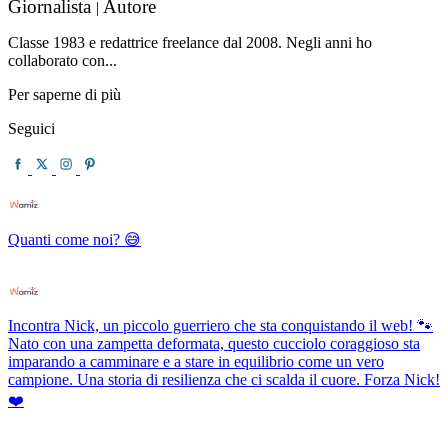
Giornalista
Autore
|
Classe 1983 e redattrice freelance dal 2008. Negli anni ho
collaborato con...
Per saperne di più
Seguici
Quanti come noi? 😅
Incontra Nick, un piccolo guerriero che sta conquistando il web! 🐾
Nato con una zampetta deformata, questo cucciolo coraggioso sta
imparando a camminare e a stare in equilibrio come un vero
campione. Una storia di resilienza che ci scalda il cuore. Forza Nick!
❤️